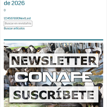
de 2026
0
1
2
3
4
5
6
7
8
9
10
Next
Last
Buscar artículos