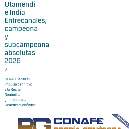
Otamendi
e India
Entrecanales,
campeona
y
subcampeona
absolutas
2026
0
CONAFE lanza el
impulso definitivo
a la Recría
Genómica:
genotipar la...
Genética/Genómica