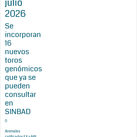
julio
2026
Se
incorporan
16
nuevos
toros
genómicos
que ya se
pueden
consultar
en
SINBAD
0
Animales
calificados EX y MB