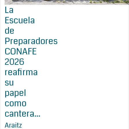
La
Escuela
de
Preparadores
CONAFE
2026
reafirma
su
papel
como
cantera...
Araitz