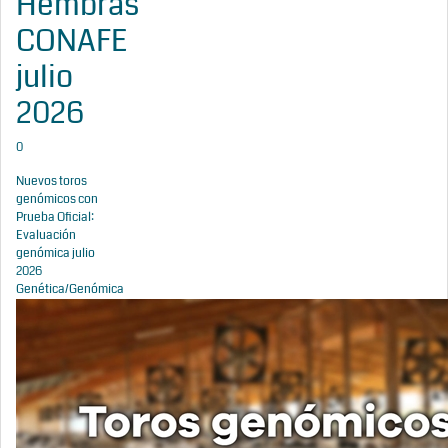
Hembras
CONAFE
julio
2026
0
Nuevos toros
genómicos con
Prueba Oficial:
Evaluación
genómica julio
2026
Genética/Genómica