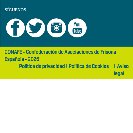
SÍGUENOS
girls
maltepe
CONAFE - Confederación de Asociaciones de Frisona
abaya
otel
Española - 2026
Política de privacidad
|
Política de Cookies
|
Aviso
legal