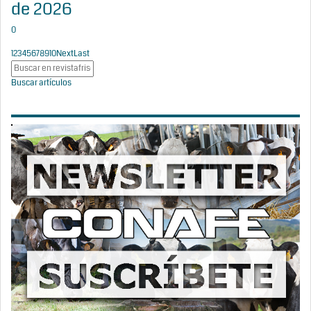
de 2026
0
1
2
3
4
5
6
7
8
9
10
Next
Last
Buscar artículos