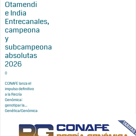
Otamendi
e India
Entrecanales,
campeona
y
subcampeona
absolutas
2026
0
CONAFE lanza el
impulso definitivo
a la Recría
Genómica:
genotipar la...
Genética/Genómica