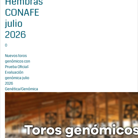
Hembras
CONAFE
julio
2026
0
Nuevos toros
genómicos con
Prueba Oficial:
Evaluación
genómica julio
2026
Genética/Genómica