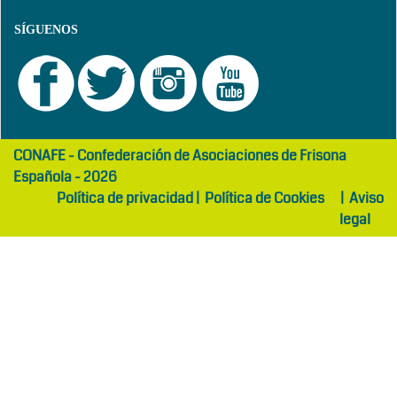
SÍGUENOS
girls
maltepe
CONAFE - Confederación de Asociaciones de Frisona
abaya
otel
Española - 2026
Política de privacidad
|
Política de Cookies
|
Aviso
legal