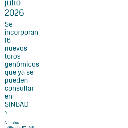
julio
2026
Se
incorporan
16
nuevos
toros
genómicos
que ya se
pueden
consultar
en
SINBAD
0
Animales
calificados EX y MB