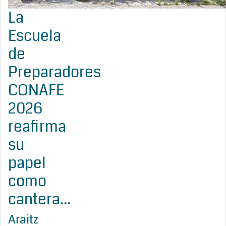
La
Escuela
de
Preparadores
CONAFE
2026
reafirma
su
papel
como
cantera...
Araitz