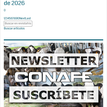
de 2026
0
1
2
3
4
5
6
7
8
9
10
Next
Last
Buscar artículos