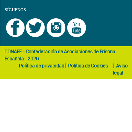
SÍGUENOS
girls
maltepe
CONAFE - Confederación de Asociaciones de Frisona
abaya
otel
Española - 2026
Política de privacidad
|
Política de Cookies
|
Aviso
legal