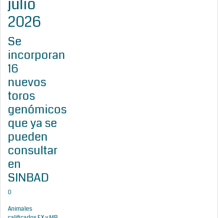
julio
2026
Se
incorporan
16
nuevos
toros
genómicos
que ya se
pueden
consultar
en
SINBAD
0
Animales
calificados EX y MB