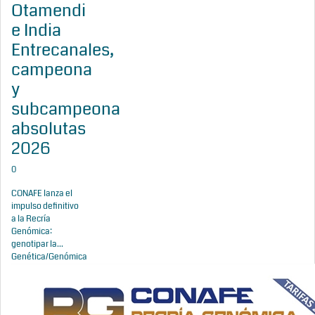
Otamendi
e India
Entrecanales,
campeona
y
subcampeona
absolutas
2026
0
CONAFE lanza el
impulso definitivo
a la Recría
Genómica:
genotipar la...
Genética/Genómica