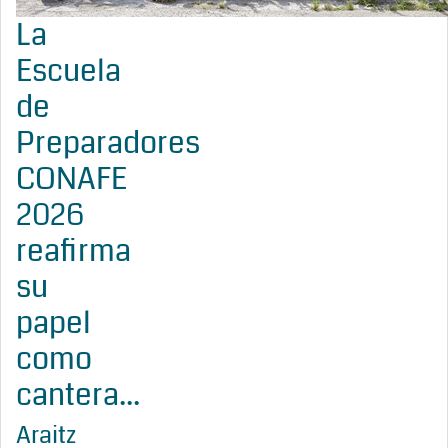
La
Escuela
de
Preparadores
CONAFE
2026
reafirma
su
papel
como
cantera...
Araitz