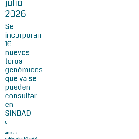
julio
2026
Se
incorporan
16
nuevos
toros
genómicos
que ya se
pueden
consultar
en
SINBAD
0
Animales
calificados EX y MB