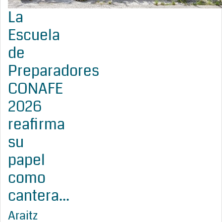
La
Escuela
de
Preparadores
CONAFE
2026
reafirma
su
papel
como
cantera...
Araitz