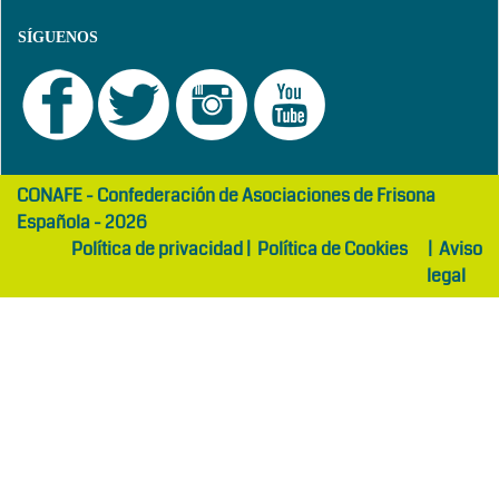
SÍGUENOS
girls
maltepe
CONAFE - Confederación de Asociaciones de Frisona
abaya
otel
Española - 2026
Política de privacidad
|
Política de Cookies
|
Aviso
legal