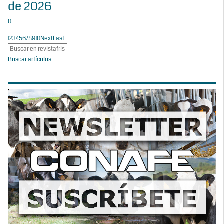
de 2026
0
1
2
3
4
5
6
7
8
9
10
Next
Last
Buscar artículos