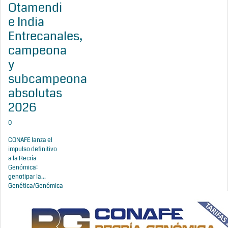
Otamendi
e India
Entrecanales,
campeona
y
subcampeona
absolutas
2026
0
CONAFE lanza el
impulso definitivo
a la Recría
Genómica:
genotipar la...
Genética/Genómica