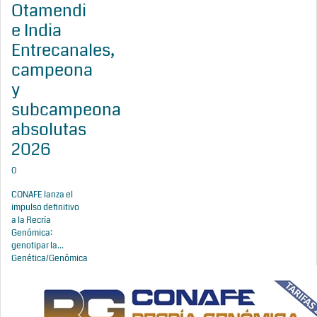
Otamendi
e India
Entrecanales,
campeona
y
subcampeona
absolutas
2026
0
CONAFE lanza el
impulso definitivo
a la Recría
Genómica:
genotipar la...
Genética/Genómica