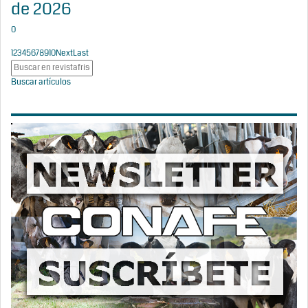
de 2026
0
1
2
3
4
5
6
7
8
9
10
Next
Last
Buscar artículos