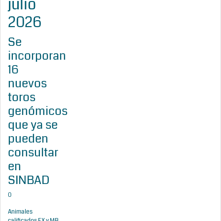
julio
2026
Se
incorporan
16
nuevos
toros
genómicos
que ya se
pueden
consultar
en
SINBAD
0
Animales
calificados EX y MB