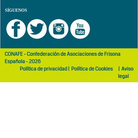
SÍGUENOS
girls
maltepe
CONAFE - Confederación de Asociaciones de Frisona
abaya
otel
Española - 2026
Política de privacidad
|
Política de Cookies
|
Aviso
legal