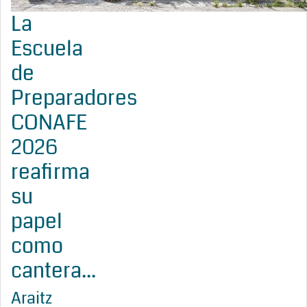
La
Escuela
de
Preparadores
CONAFE
2026
reafirma
su
papel
como
cantera...
Araitz