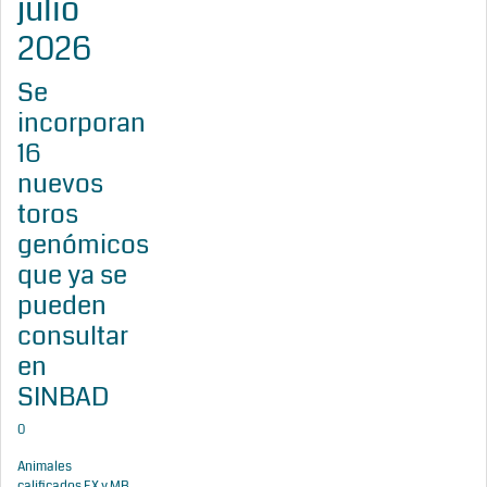
julio
2026
Se
incorporan
16
nuevos
toros
genómicos
que ya se
pueden
consultar
en
SINBAD
0
Animales
calificados EX y MB