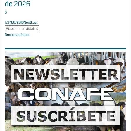
de 2026
0
1
2
3
4
5
6
7
8
9
10
Next
Last
Buscar artículos