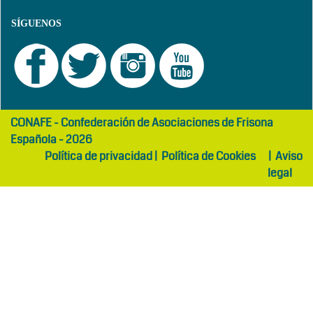
SÍGUENOS
girls
maltepe
CONAFE - Confederación de Asociaciones de Frisona
abaya
otel
Española - 2026
Política de privacidad
|
Política de Cookies
|
Aviso
legal