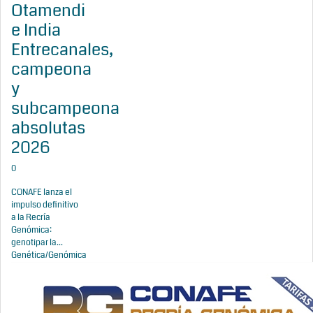
Otamendi
e India
Entrecanales,
campeona
y
subcampeona
absolutas
2026
0
CONAFE lanza el
impulso definitivo
a la Recría
Genómica:
genotipar la...
Genética/Genómica