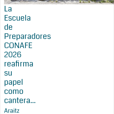
La
Escuela
de
Preparadores
CONAFE
2026
reafirma
su
papel
como
cantera...
Araitz