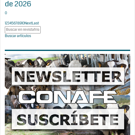
de 2026
0
1
2
3
4
5
6
7
8
9
10
Next
Last
Buscar artículos