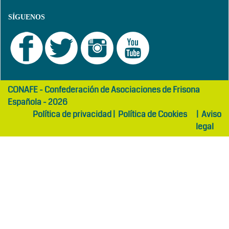
SÍGUENOS
girls
maltepe
CONAFE - Confederación de Asociaciones de Frisona
abaya
otel
Española - 2026
Política de privacidad
|
Política de Cookies
|
Aviso
legal