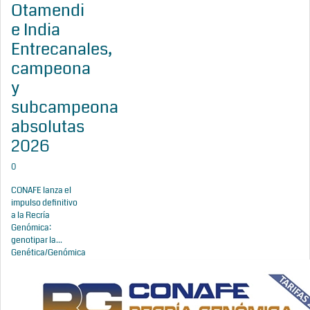
Otamendi
e India
Entrecanales,
campeona
y
subcampeona
absolutas
2026
0
CONAFE lanza el
impulso definitivo
a la Recría
Genómica:
genotipar la...
Genética/Genómica