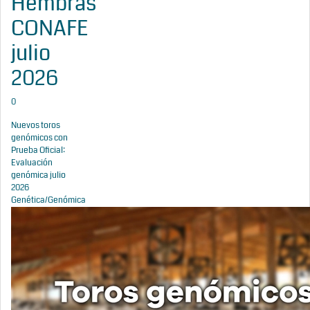
Hembras
CONAFE
julio
2026
0
Nuevos toros
genómicos con
Prueba Oficial:
Evaluación
genómica julio
2026
Genética/Genómica