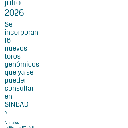
julio
2026
Se
incorporan
16
nuevos
toros
genómicos
que ya se
pueden
consultar
en
SINBAD
0
Animales
calificados EX y MB