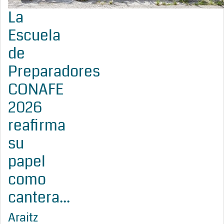
La
Escuela
de
Preparadores
CONAFE
2026
reafirma
su
papel
como
cantera...
Araitz