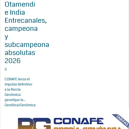
Otamendi
e India
Entrecanales,
campeona
y
subcampeona
absolutas
2026
0
CONAFE lanza el
impulso definitivo
a la Recría
Genómica:
genotipar la...
Genética/Genómica