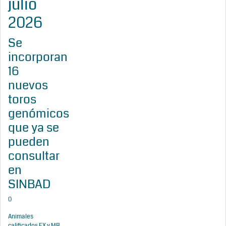
julio
2026
Se
incorporan
16
nuevos
toros
genómicos
que ya se
pueden
consultar
en
SINBAD
0
Animales
calificados EX y MB