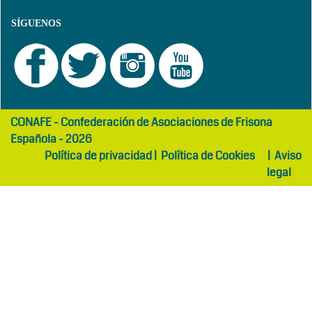
SÍGUENOS
girls
maltepe
CONAFE - Confederación de Asociaciones de Frisona
abaya
otel
Española - 2026
Política de privacidad
|
Política de Cookies
|
Aviso
legal