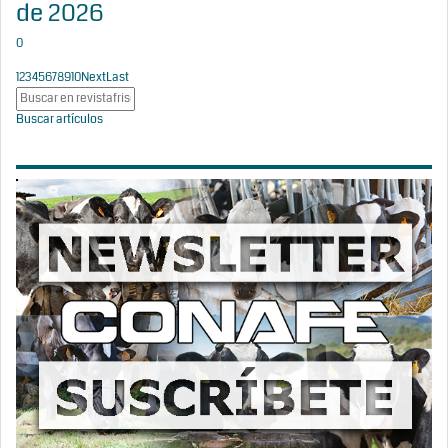
de 2026
0
1
2
3
4
5
6
7
8
9
10
Next
Last
Buscar artículos