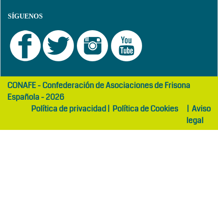
SÍGUENOS
girls
maltepe
CONAFE - Confederación de Asociaciones de Frisona
abaya
otel
Española - 2026
Política de privacidad
|
Política de Cookies
|
Aviso
legal