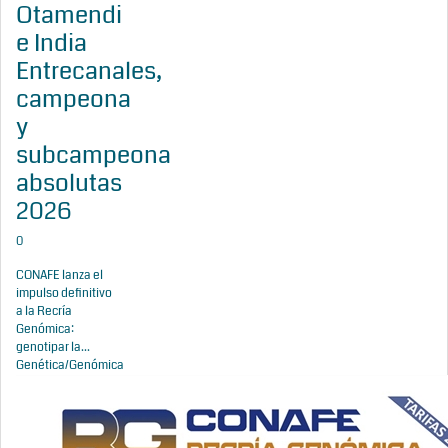
Otamendi
e India
Entrecanales,
campeona
y
subcampeona
absolutas
2026
0
CONAFE lanza el
impulso definitivo
a la Recría
Genómica:
genotipar la...
Genética/Genómica