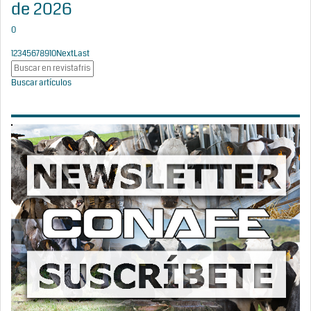
de 2026
0
1
2
3
4
5
6
7
8
9
10
Next
Last
Buscar artículos