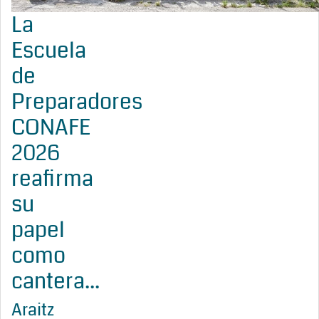
La
Escuela
de
Preparadores
CONAFE
2026
reafirma
su
papel
como
cantera...
Araitz