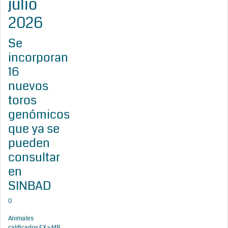
julio
2026
Se
incorporan
16
nuevos
toros
genómicos
que ya se
pueden
consultar
en
SINBAD
0
Animales
calificados EX y MB