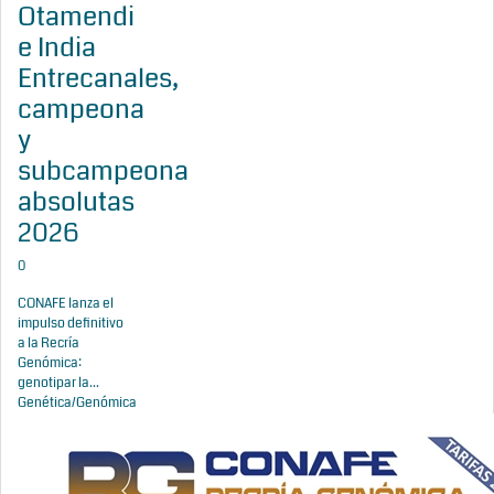
Otamendi
e India
Entrecanales,
campeona
y
subcampeona
absolutas
2026
0
CONAFE lanza el
impulso definitivo
a la Recría
Genómica:
genotipar la...
Genética/Genómica