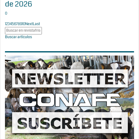
de 2026
0
1
2
3
4
5
6
7
8
9
10
Next
Last
Buscar artículos