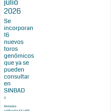
julio
2026
Se
incorporan
16
nuevos
toros
genómicos
que ya se
pueden
consultar
en
SINBAD
0
Animales
calificados EX y MB