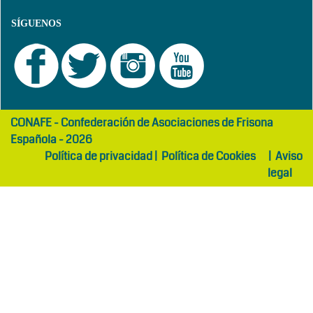
SÍGUENOS
girls
maltepe
CONAFE - Confederación de Asociaciones de Frisona
abaya
otel
Española - 2026
Política de privacidad
|
Política de Cookies
|
Aviso
legal