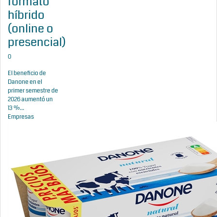
formato
híbrido
(online o
presencial)
0
El beneficio de
Danone en el
primer semestre de
2026 aumentó un
13 %...
Empresas