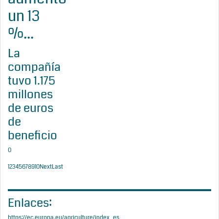
un 13
%...
La
compañía
tuvo 1.175
millones
de euros
de
beneficio
0
1
2
3
4
5
6
7
8
9
10
Next
Last
Enlaces:
https://ec.europa.eu/agriculture/index_es