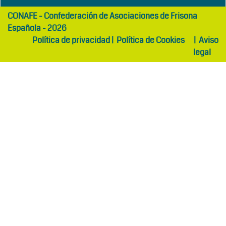
girls
maltepe
CONAFE - Confederación de Asociaciones de Frisona
abaya
otel
Española - 2026
Política de privacidad
|
Política de Cookies
|
Aviso
legal