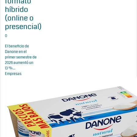
formato
híbrido
(online o
presencial)
0
El beneficio de
Danone en el
primer semestre de
2026 aumentó un
13 %...
Empresas