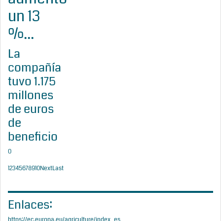
un 13
%...
La
compañía
tuvo 1.175
millones
de euros
de
beneficio
0
1
2
3
4
5
6
7
8
9
10
Next
Last
Enlaces:
https://ec.europa.eu/agriculture/index_es