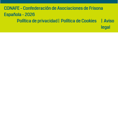
girls
maltepe
CONAFE - Confederación de Asociaciones de Frisona
abaya
otel
Española - 2026
Política de privacidad
|
Política de Cookies
|
Aviso
legal