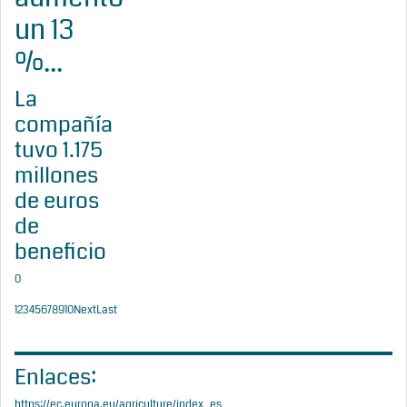
un 13
%...
La
compañía
tuvo 1.175
millones
de euros
de
beneficio
0
1
2
3
4
5
6
7
8
9
10
Next
Last
Enlaces:
https://ec.europa.eu/agriculture/index_es