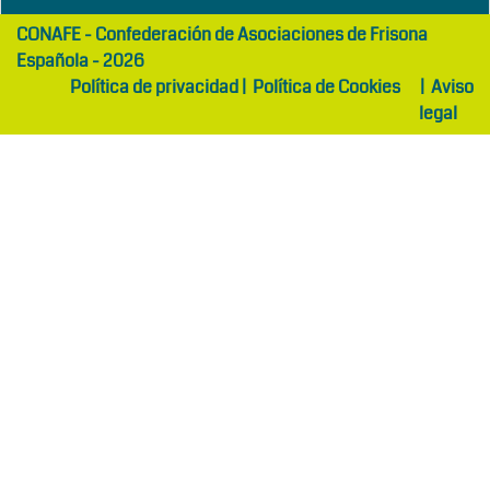
girls
maltepe
CONAFE - Confederación de Asociaciones de Frisona
abaya
otel
Española - 2026
Política de privacidad
|
Política de Cookies
|
Aviso
legal