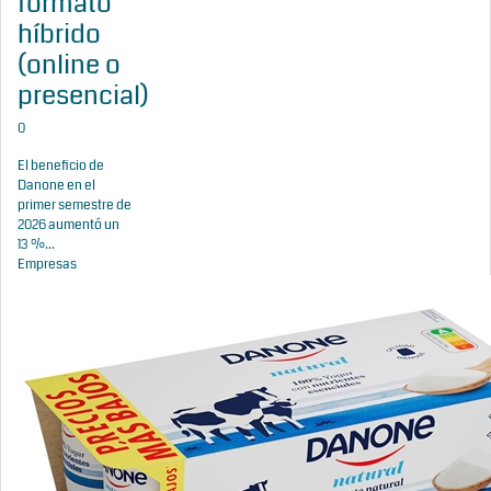
formato
híbrido
(online o
presencial)
0
El beneficio de
Danone en el
primer semestre de
2026 aumentó un
13 %...
Empresas