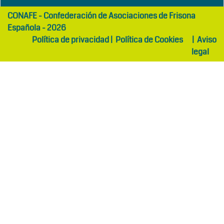
girls
maltepe
CONAFE - Confederación de Asociaciones de Frisona
abaya
otel
Española - 2026
Política de privacidad
|
Política de Cookies
|
Aviso
legal