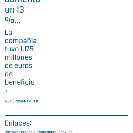
un 13
%...
La
compañía
tuvo 1.175
millones
de euros
de
beneficio
0
1
2
3
4
5
6
7
8
9
10
Next
Last
Enlaces:
https://ec.europa.eu/agriculture/index_es