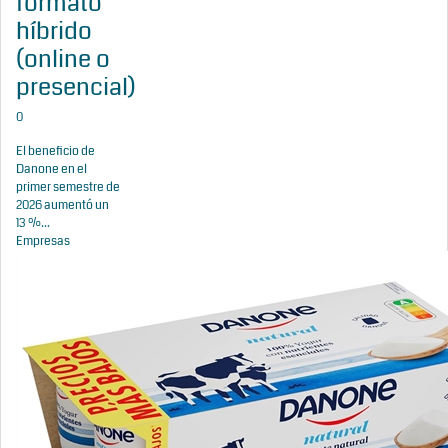
formato
híbrido
(online o
presencial)
0
El beneficio de
Danone en el
primer semestre de
2026 aumentó un
13 %...
Empresas