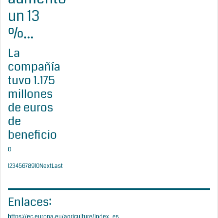
un 13
%...
La
compañía
tuvo 1.175
millones
de euros
de
beneficio
0
1
2
3
4
5
6
7
8
9
10
Next
Last
Enlaces:
https://ec.europa.eu/agriculture/index_es