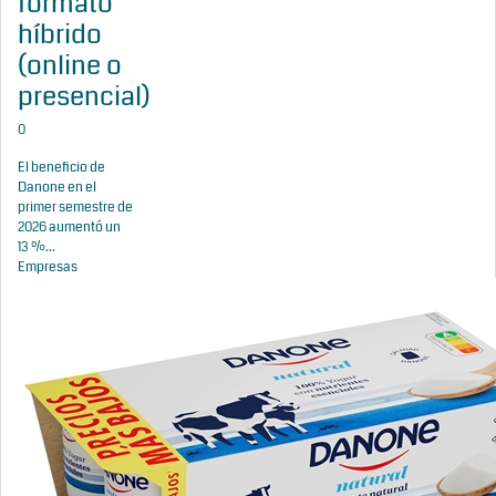
formato
híbrido
(online o
presencial)
0
El beneficio de
Danone en el
primer semestre de
2026 aumentó un
13 %...
Empresas