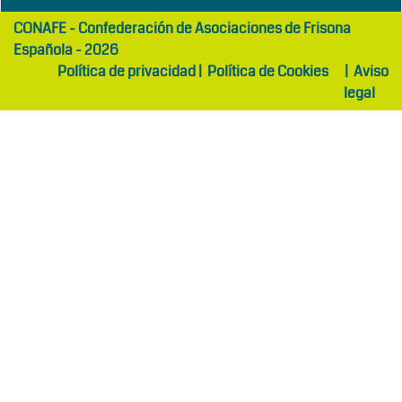
girls
maltepe
CONAFE - Confederación de Asociaciones de Frisona
abaya
otel
Española - 2026
Política de privacidad
|
Política de Cookies
|
Aviso
legal