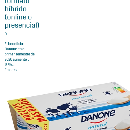
formato
híbrido
(online o
presencial)
0
El beneficio de
Danone en el
primer semestre de
2026 aumentó un
13 %...
Empresas