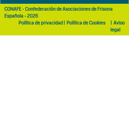
girls
maltepe
CONAFE - Confederación de Asociaciones de Frisona
abaya
otel
Española - 2026
Política de privacidad
|
Política de Cookies
|
Aviso
legal