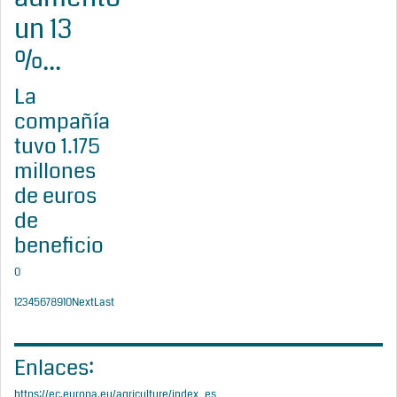
un 13
%...
La
compañía
tuvo 1.175
millones
de euros
de
beneficio
0
1
2
3
4
5
6
7
8
9
10
Next
Last
Enlaces:
https://ec.europa.eu/agriculture/index_es