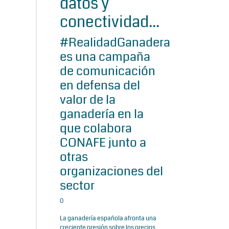
datos y
conectividad...
#RealidadGanadera
es una campaña
de comunicación
en defensa del
valor de la
ganadería en la
que colabora
CONAFE junto a
otras
organizaciones del
sector
0
La ganadería española afronta una
creciente presión sobre los precios