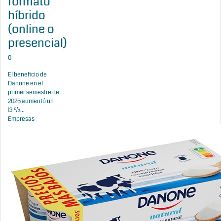
formato
híbrido
(online o
presencial)
0
El beneficio de
Danone en el
primer semestre de
2026 aumentó un
13 %...
Empresas