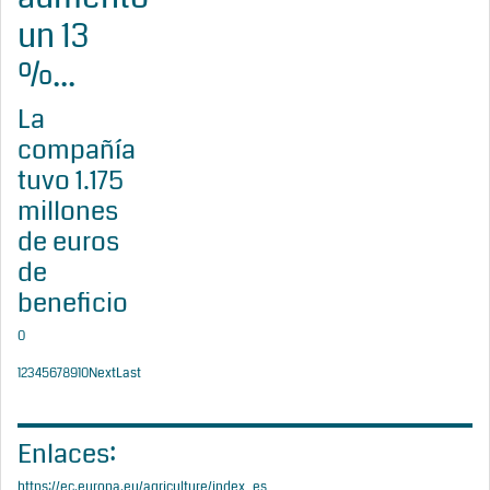
un 13
%...
La
compañía
tuvo 1.175
millones
de euros
de
beneficio
0
1
2
3
4
5
6
7
8
9
10
Next
Last
Enlaces:
https://ec.europa.eu/agriculture/index_es