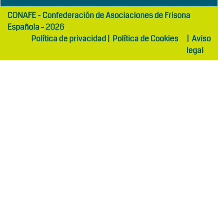
girls
maltepe
CONAFE - Confederación de Asociaciones de Frisona
abaya
otel
Española - 2026
Política de privacidad
|
Política de Cookies
|
Aviso
legal