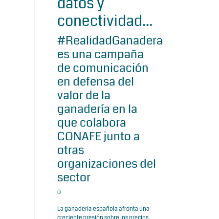
datos y
conectividad...
#RealidadGanadera
es una campaña
de comunicación
en defensa del
valor de la
ganadería en la
que colabora
CONAFE junto a
otras
organizaciones del
sector
0
La ganadería española afronta una
creciente presión sobre los precios