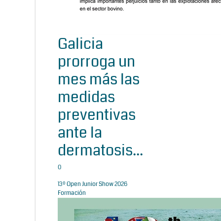
Galicia
prorroga un
mes más las
medidas
preventivas
ante la
dermatosis...
0
13º Open Junior Show 2026
Formación