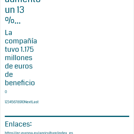
un 13
%...
La
compañía
tuvo 1.175
millones
de euros
de
beneficio
0
1
2
3
4
5
6
7
8
9
10
Next
Last
Enlaces:
https://ec.europa.eu/agriculture/index_es