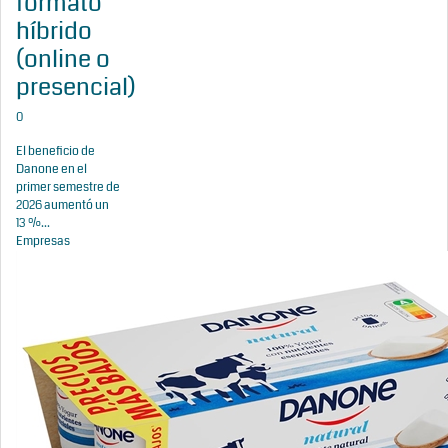
formato
híbrido
(online o
presencial)
0
El beneficio de
Danone en el
primer semestre de
2026 aumentó un
13 %...
Empresas