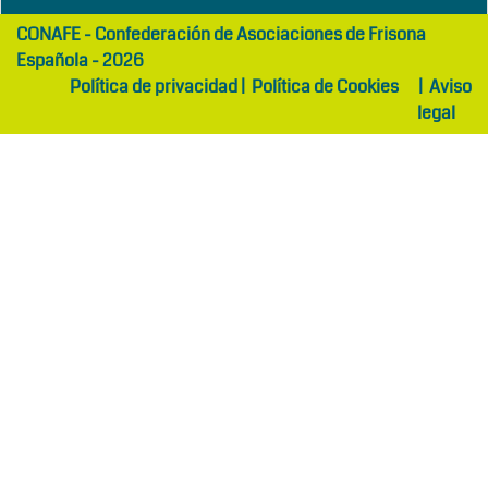
girls
maltepe
CONAFE - Confederación de Asociaciones de Frisona
abaya
otel
Española - 2026
Política de privacidad
|
Política de Cookies
|
Aviso
legal