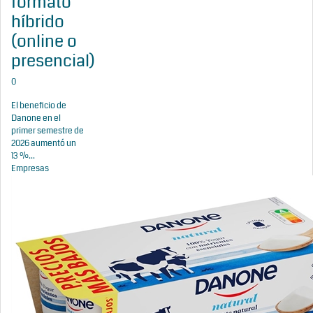
formato
híbrido
(online o
presencial)
0
El beneficio de
Danone en el
primer semestre de
2026 aumentó un
13 %...
Empresas