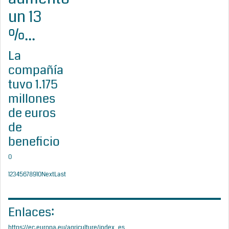
un 13
%...
La
compañía
tuvo 1.175
millones
de euros
de
beneficio
0
1
2
3
4
5
6
7
8
9
10
Next
Last
Enlaces:
https://ec.europa.eu/agriculture/index_es