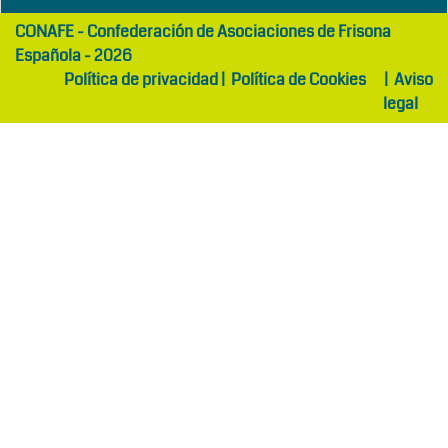
girls
maltepe
CONAFE - Confederación de Asociaciones de Frisona
abaya
otel
Española - 2026
Política de privacidad
|
Política de Cookies
|
Aviso
legal