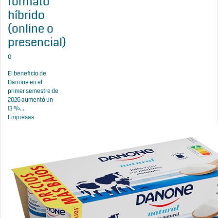
formato
híbrido
(online o
presencial)
0
El beneficio de
Danone en el
primer semestre de
2026 aumentó un
13 %...
Empresas