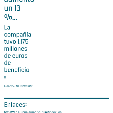
un 13
%...
La
compañía
tuvo 1.175
millones
de euros
de
beneficio
0
1
2
3
4
5
6
7
8
9
10
Next
Last
Enlaces:
https://ec.europa.eu/agriculture/index_es