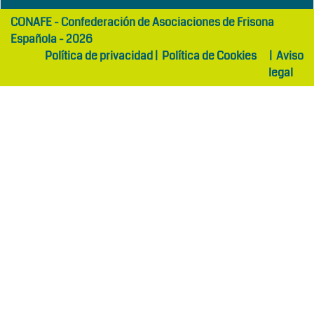
girls
maltepe
CONAFE - Confederación de Asociaciones de Frisona
abaya
otel
Española - 2026
Política de privacidad
|
Política de Cookies
|
Aviso
legal