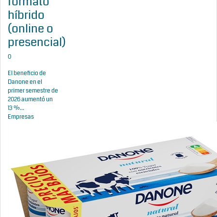
formato
híbrido
(online o
presencial)
0
El beneficio de
Danone en el
primer semestre de
2026 aumentó un
13 %...
Empresas