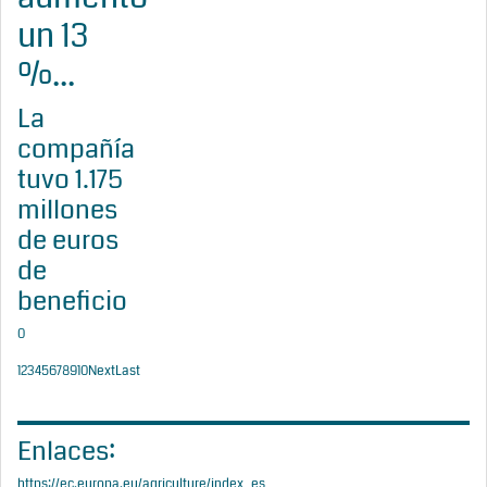
un 13
%...
La
compañía
tuvo 1.175
millones
de euros
de
beneficio
0
1
2
3
4
5
6
7
8
9
10
Next
Last
Enlaces:
https://ec.europa.eu/agriculture/index_es