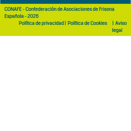
girls
maltepe
CONAFE - Confederación de Asociaciones de Frisona
abaya
otel
Española - 2026
Política de privacidad
|
Política de Cookies
|
Aviso
legal