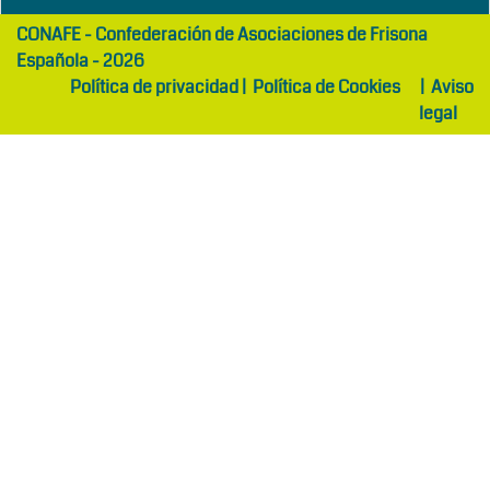
girls
maltepe
CONAFE - Confederación de Asociaciones de Frisona
abaya
otel
Española - 2026
Política de privacidad
|
Política de Cookies
|
Aviso
legal