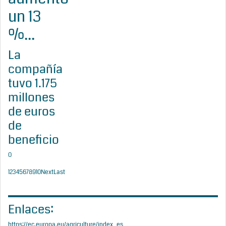
un 13
%...
La
compañía
tuvo 1.175
millones
de euros
de
beneficio
0
1
2
3
4
5
6
7
8
9
10
Next
Last
Enlaces:
https://ec.europa.eu/agriculture/index_es