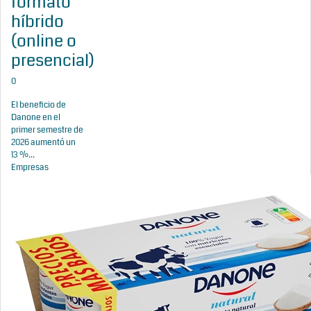
formato
híbrido
(online o
presencial)
0
El beneficio de
Danone en el
primer semestre de
2026 aumentó un
13 %...
Empresas