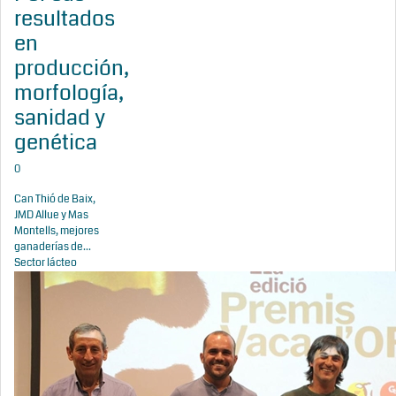
resultados
en
producción,
morfología,
sanidad y
genética
0
Can Thió de Baix,
JMD Allue y Mas
Montells, mejores
ganaderías de...
Sector lácteo