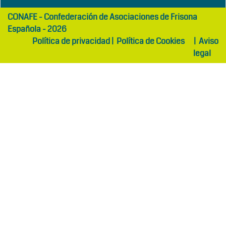
girls
maltepe
CONAFE - Confederación de Asociaciones de Frisona
abaya
otel
Española - 2026
Política de privacidad
|
Política de Cookies
|
Aviso
legal