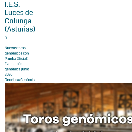
I.E.S.
Luces de
Colunga
(Asturias)
0
Nuevos toros
genómicos con
Prueba Oficial:
Evaluación
genómica junio
2026
Genética/Genómica