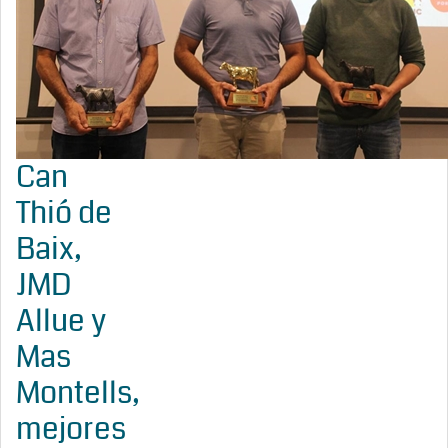
Can
Thió de
Baix,
JMD
Allue y
Mas
Montells,
mejores