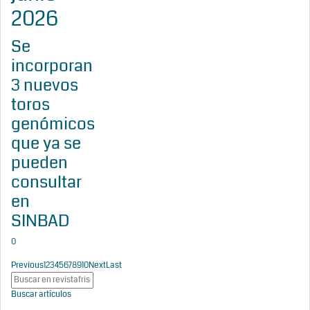
2026
Se
incorporan
3 nuevos
toros
genómicos
que ya se
pueden
consultar
en
SINBAD
0
Previous
1
2
3
4
5
6
7
8
9
10
Next
Last
Buscar artículos