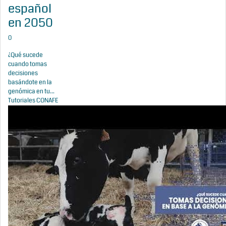
español
en 2050
0
¿Qué sucede
cuando tomas
decisiones
basándote en la
genómica en tu...
Tutoriales CONAFE