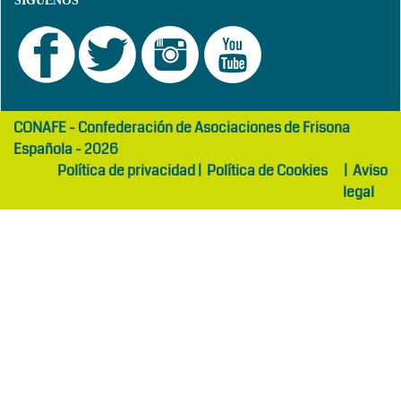
SÍGUENOS
girls
maltepe
CONAFE - Confederación de Asociaciones de Frisona
abaya
otel
Española - 2026
Política de privacidad
|
Política de Cookies
|
Aviso
legal