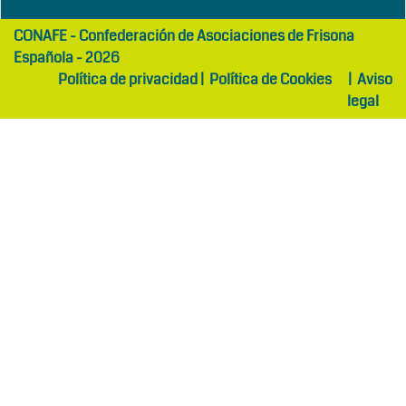
girls
maltepe
CONAFE - Confederación de Asociaciones de Frisona
abaya
otel
Española - 2026
Política de privacidad
|
Política de Cookies
|
Aviso
legal