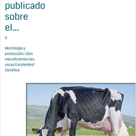
publicado
sobre
el...
0
Morfología y
producción: ¿Son
más eficientes las
vacas Excelentes?
Genética