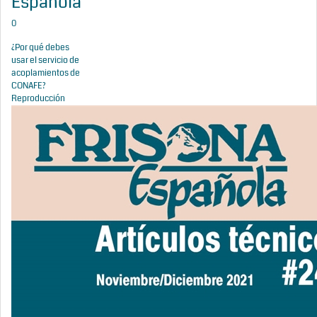
Española
0
¿Por qué debes
usar el servicio de
acoplamientos de
CONAFE?
Reproducción