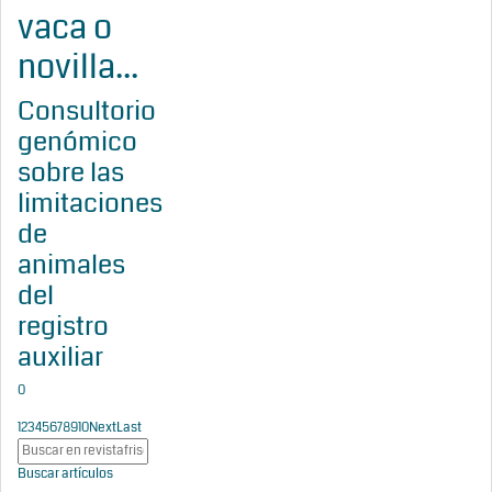
vaca o
novilla...
Consultorio
genómico
sobre las
limitaciones
de
animales
del
registro
auxiliar
0
1
2
3
4
5
6
7
8
9
10
Next
Last
Buscar artículos