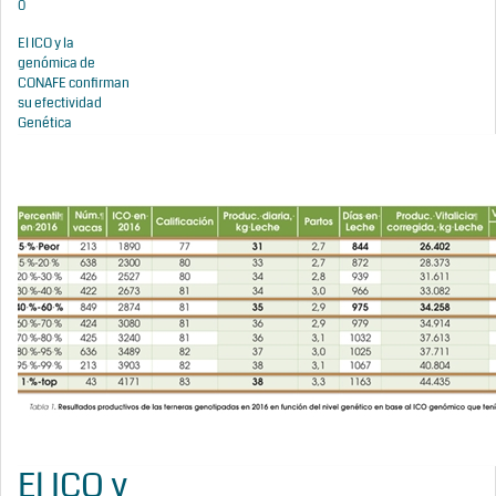
0
El ICO y la
genómica de
CONAFE confirman
su efectividad
Genética
El ICO y