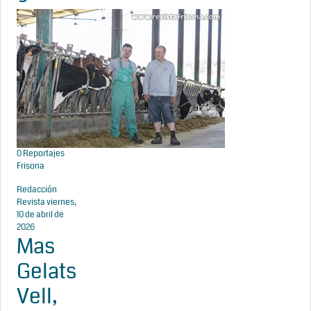
0
Reportajes
Frisona
Redacción
Revista
viernes,
10 de abril de
2026
Mas
Gelats
Vell,