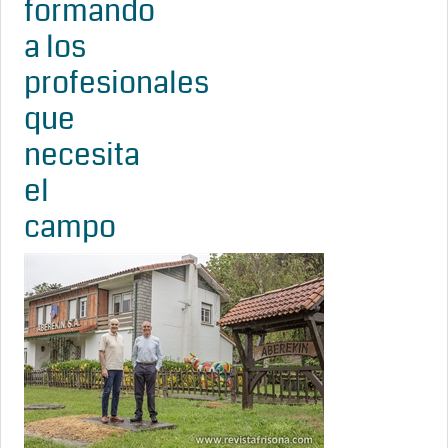
formando
a los
profesionales
que
necesita
el
campo