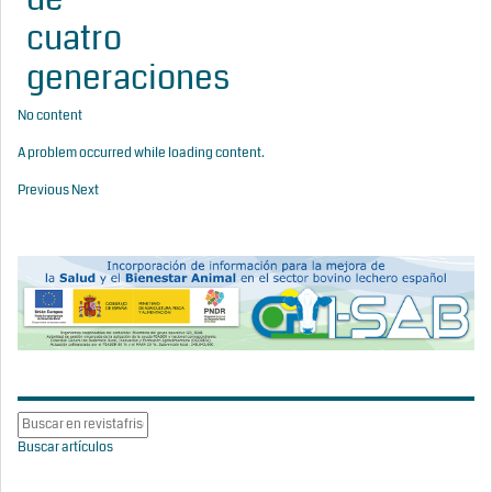
cuatro
generaciones
No content
A problem occurred while loading content.
Previous
Next
Buscar artículos