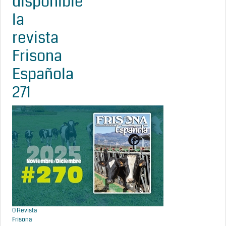
disponible
la
revista
Frisona
Española
271
0
Revista
Frisona