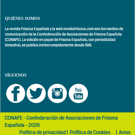
QUIÉNES SOMOS
La revista Frisona Española y la web revistafrisona.com son los medios de
comunicación de la Confederación de Asociaciones de Frisona Española
(CONAFE). La edición en papel de Frisona Española, con
periodicidad
bimestral,
se publica ininterrumpidamente desde 1981.
SÍGUENOS
girls
maltepe
CONAFE - Confederación de Asociaciones de Frisona
abaya
otel
Española - 2026
Política de privacidad
|
Política de Cookies
|
Aviso