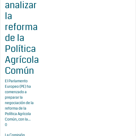
analizar
la
reforma
de la
Política
Agrícola
Común
El Parlamento
Europeo (PE) ha
comenzado a
preparar la
negociación de la
reforma de la
Política Agrícola
Común, con la...
0
La Comisión