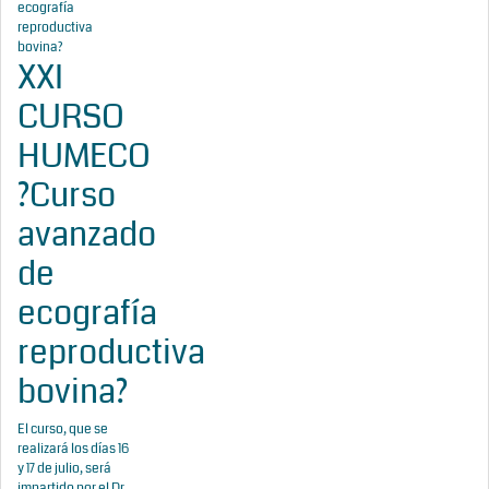
XXI
CURSO
HUMECO
?Curso
avanzado
de
ecografía
reproductiva
bovina?
El curso, que se
realizará los días 16
y 17 de julio, será
impartido por el Dr.