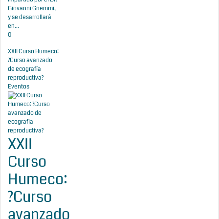
Giovanni Gnemmi,
y se desarrollará
en...
0
XXII Curso Humeco:
?Curso avanzado
de ecografía
reproductiva?
Eventos
XXII
Curso
Humeco:
?Curso
avanzado