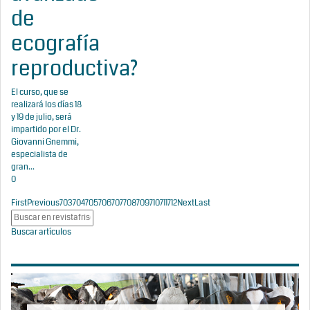
de
ecografía
reproductiva?
El curso, que se
realizará los días 18
y 19 de julio, será
impartido por el Dr.
Giovanni Gnemmi,
especialista de
gran...
0
First
Previous
703
704
705
706
707
708
709
710
711
712
Next
Last
Buscar artículos