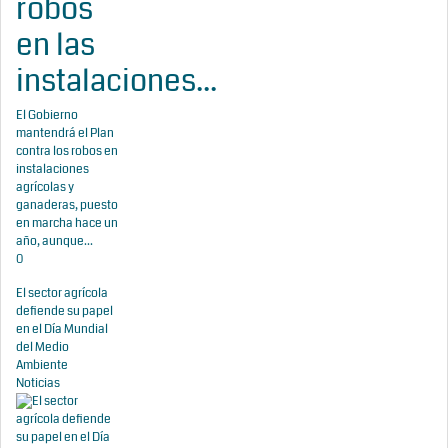
robos
en las
instalaciones...
El Gobierno
mantendrá el Plan
contra los robos en
instalaciones
agrícolas y
ganaderas, puesto
en marcha hace un
año, aunque...
0
El sector agrícola
defiende su papel
en el Día Mundial
del Medio
Ambiente
Noticias