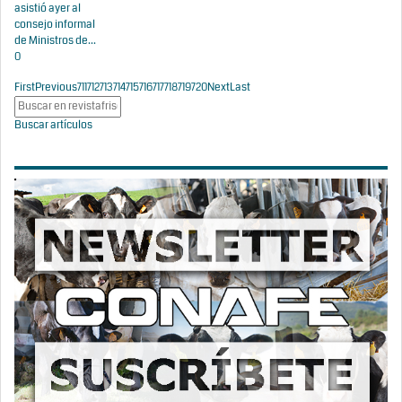
asistió ayer al
consejo informal
de Ministros de...
0
First
Previous
711
712
713
714
715
716
717
718
719
720
Next
Last
Buscar artículos