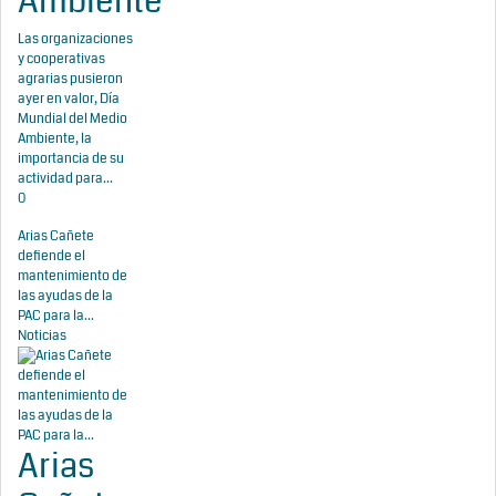
Ambiente
Las organizaciones
y cooperativas
agrarias pusieron
ayer en valor, Día
Mundial del Medio
Ambiente, la
importancia de su
actividad para...
0
Arias Cañete
defiende el
mantenimiento de
las ayudas de la
PAC para la...
Noticias
Arias