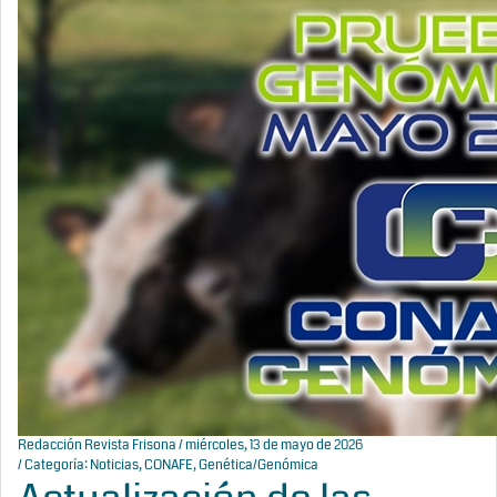
Redacción Revista Frisona
/ miércoles, 13 de mayo de 2026
/ Categoría:
Noticias
,
CONAFE
,
Genética/Genómica