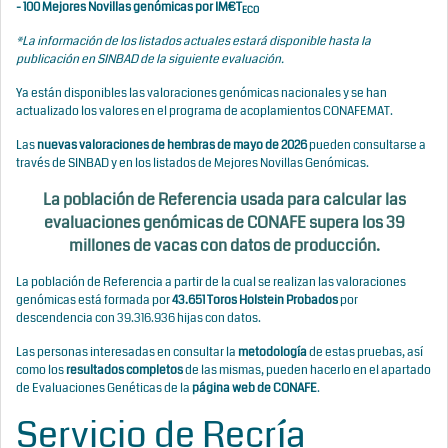
-
100 Mejores Novillas genómicas por IM€T
ECO
*La información de los listados actuales estará disponible hasta la
publicación en SINBAD de la siguiente evaluación.
Ya están disponibles las valoraciones genómicas nacionales y se han
actualizado los valores en el programa de acoplamientos CONAFEMAT.
Las
nuevas valoraciones de hembras
de mayo de 2026
pueden consultarse a
través de SINBAD y en los listados de Mejores Novillas Genómicas.
La población de Referencia usada para calcular las
evaluaciones genómicas de CONAFE supera los 39
millones de vacas con datos de producción.
La población de Referencia a partir de la cual se realizan las valoraciones
genómicas está formada por
43.651
Toros Holstein Probados
por
descendencia con 39.316.936 hijas con datos.
Las personas interesadas en consultar la
metodología
de estas pruebas, así
como los
resultados completos
de las mismas, pueden hacerlo en el apartado
de Evaluaciones Genéticas de la
página web de CONAFE
.
Servicio de Recría