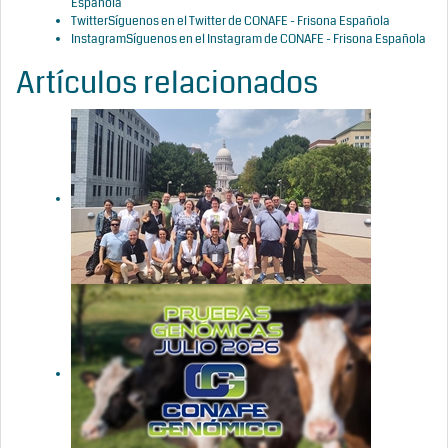
Española
Twitter
Síguenos en el Twitter de CONAFE - Frisona Española
Instagram
Síguenos en el Instagram de CONAFE - Frisona Española
Artículos relacionados
CONAFE
participa en
el WCGALP
2026: más
datos,
mejores
índices y una
genética
preparada