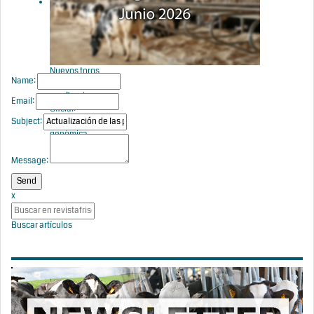
Doble
Valoración
de CONAFE
Nuevos toros
Name:
genómicos
con Prueba
Email:
Oficial:
Subject:
Evaluación
genómica
junio 2026
Message:
x
Buscar artículos