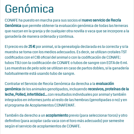
Genómica
CONAFE ha puesto en marcha para sus socios el
nuevo servicio de Recría
Genómica
que permite obtener la evaluación genómica de todas las terneras
que nazcan en la granja y de cualquier otra novilla o vaca que se incorpore a la
ganadería de manera ordenada y continua.
El precio es de
25 €
por animal, si la genealogía declarada es la correcta y si la
muestra se toma con los medios adecuados. Es decir, se utilizan crotales TST
codificados con el CIB oficial del animal o con la codificación de CONAFE;
tubos TSU con la codificación de CONAFE o tubos de sangre con EDTA de 6 ml.
Las muestras de pelo solo se utilizan en caso de partos dobles, si la ganadería
habitualmente está usando tubo de sangre.
Contratar el Servicio de Recría Genómica da derecha a la
evaluación
genómica
de los animales genotipados, incluyendo
recesivos, proteínas de la
leche, Polled, infertilidad…
con resultados individuales por animal y también
integrados en informes junto al resto de las hembras (genotipadas o no) y en
el programa de Acoplamientos CONAFEMAT.
También da derecho a un
acoplamiento
previo (para seleccionar toros) y otro
definitivo (para acoplar cada vaca con el toro más adecuado) por semestre
según el servicio de acoplamientos de CONAFE.