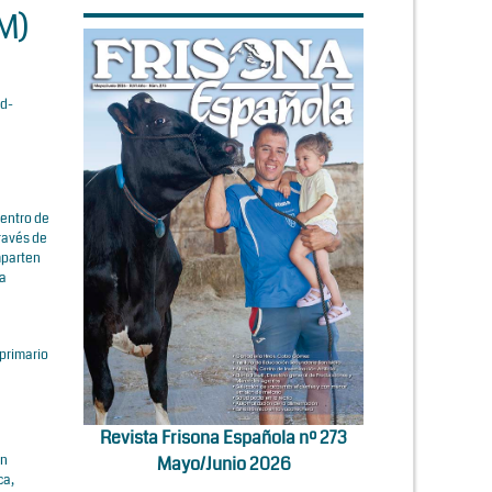
M)
ad-
Centro de
ravés de
imparten
ha
a
 primario
Revista Frisona Española nº 273
an
Mayo/Junio 2026
ca,