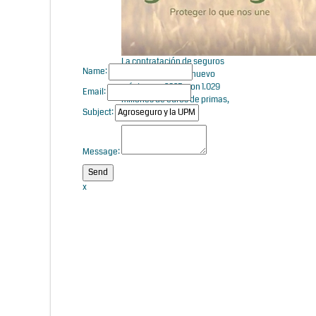
La contratación de seguros
Name:
agrarios marca un nuevo
máximo en 2025, con 1.029
Email:
millones de euros de primas,
Subject:
un 1% más
Message:
x