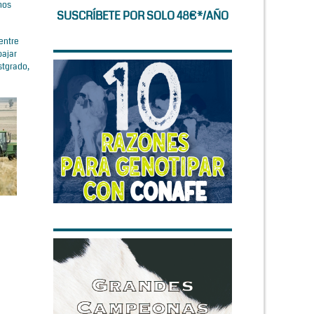
hos
SUSCRÍBETE POR SOLO 48€*/AÑO
 entre
bajar
stgrado,