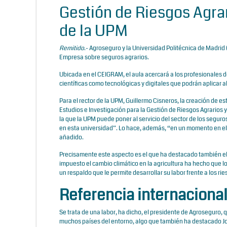
Gestión de Riesgos Agr
de la UPM
Remitido
.- Agroseguro y la Universidad Politécnica de Madrid
Empresa sobre seguros agrarios.
Ubicada en el CEIGRAM, el aula acercará a los profesionales 
científicas como tecnológicas y digitales que podrán aplicar al
Para el rector de la UPM, Guillermo Cisneros, la creación de 
Estudios e Investigación para la Gestión de Riesgos Agrarios
la que la UPM puede poner al servicio del sector de los seguro
en esta universidad”. Lo hace, además, “en un momento en el 
añadido.
Precisamente este aspecto es el que ha destacado también el 
impuesto el cambio climático en la agricultura ha hecho que 
un respaldo que le permite desarrollar su labor frente a los 
Referencia internaciona
Se trata de una labor, ha dicho, el presidente de Agroseguro, q
muchos países del entorno, algo que también ha destacado Jos