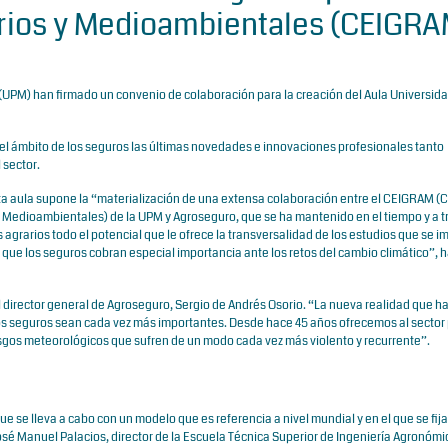
arios y Medioambientales (CEIGRA
 (UPM) han firmado un convenio de colaboración para la creación del Aula Universid
del ámbito de los seguros las últimas novedades e innovaciones profesionales tanto
 sector.
esta aula supone la “materialización de una extensa colaboración entre el CEIGRAM (
 y Medioambientales) de la UPM y Agroseguro, que se ha mantenido en el tiempo y a t
s agrarios todo el potencial que le ofrece la transversalidad de los estudios que se 
que los seguros cobran especial importancia ante los retos del cambio climático”, 
director general de Agroseguro, Sergio de Andrés Osorio. “La nueva realidad que h
los seguros sean cada vez más importantes. Desde hace 45 años ofrecemos al sector
riesgos meteorológicos que sufren de un modo cada vez más violento y recurrente”.
l
ue se lleva a cabo con un modelo que es referencia a nivel mundial y en el que se fij
é Manuel Palacios, director de la Escuela Técnica Superior de Ingeniería Agronómi