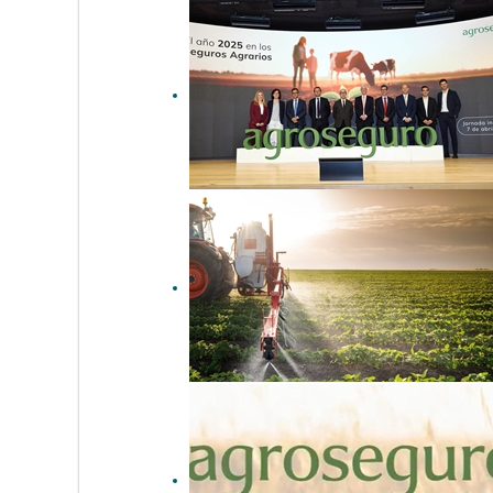
Agroseguro renueva la
certificación Great Place To
Work como empleador de
referencia en el sector
asegurador
Agroseguro presenta al
sector la evolución de los
seguros agrarios durante el
ejercicio 2025
El 89% de los agricultores y
ganaderos confirma su
intención de renovar su
póliza de seguro agrario en
la próxima campaña