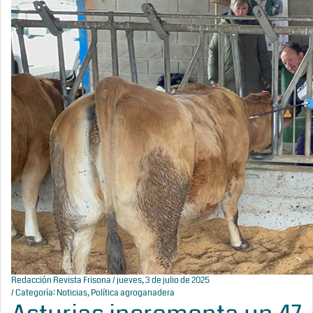
Redacción Revista Frisona
/ jueves, 3 de julio de 2025
/ Categoría:
Noticias
,
Política agroganadera