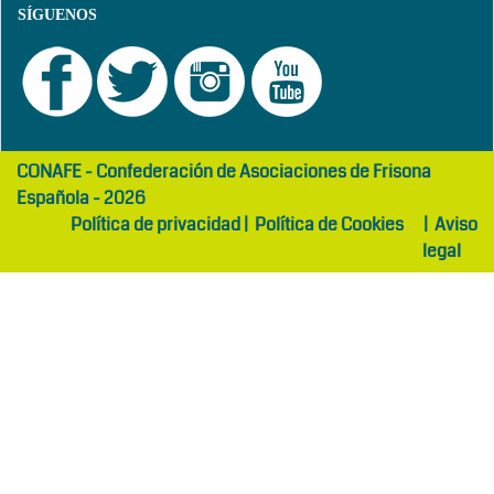
SÍGUENOS
girls
maltepe
CONAFE - Confederación de Asociaciones de Frisona
abaya
otel
Española - 2026
Política de privacidad
|
Política de Cookies
|
Aviso
legal