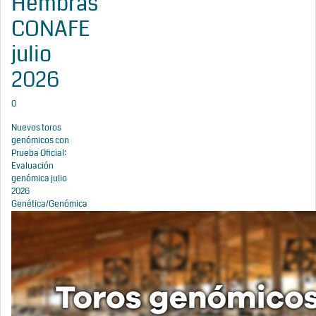
Hembras
CONAFE
julio
2026
0
Nuevos toros
genómicos con
Prueba Oficial:
Evaluación
genómica julio
2026
Genética/Genómica