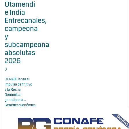
Otamendi
e India
Entrecanales,
campeona
y
subcampeona
absolutas
2026
0
CONAFE lanza el
impulso definitivo
a la Recría
Genómica:
genotipar la...
Genética/Genómica