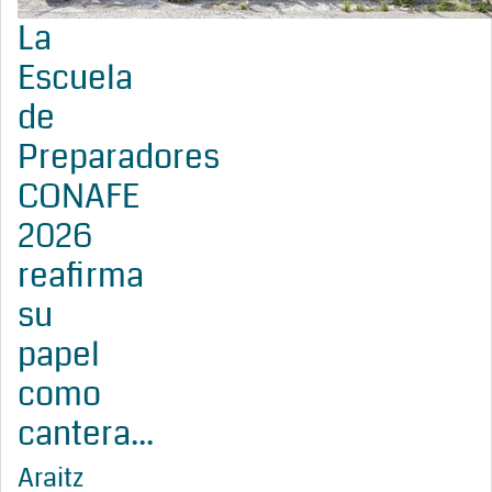
La
Escuela
de
Preparadores
CONAFE
2026
reafirma
su
papel
como
cantera...
Araitz