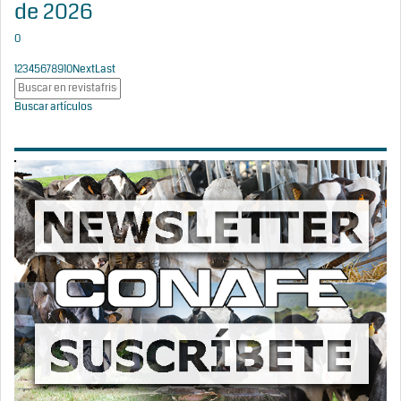
de 2026
0
1
2
3
4
5
6
7
8
9
10
Next
Last
Buscar artículos