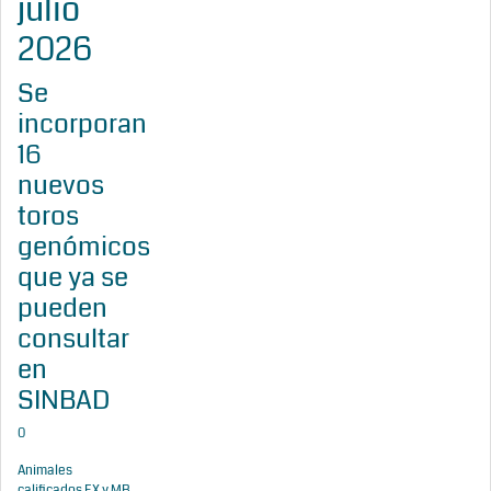
julio
2026
Se
incorporan
16
nuevos
toros
genómicos
que ya se
pueden
consultar
en
SINBAD
0
Animales
calificados EX y MB