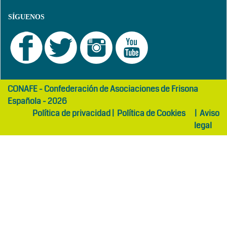
SÍGUENOS
girls
maltepe
CONAFE - Confederación de Asociaciones de Frisona
abaya
otel
Española - 2026
Política de privacidad
|
Política de Cookies
|
Aviso
legal