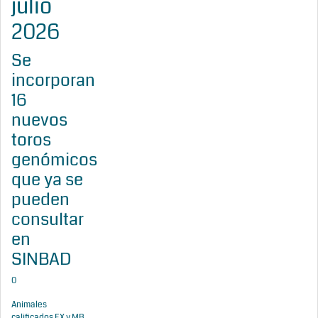
julio
2026
Se
incorporan
16
nuevos
toros
genómicos
que ya se
pueden
consultar
en
SINBAD
0
Animales
calificados EX y MB