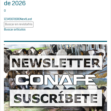
de 2026
0
1
2
3
4
5
6
7
8
9
10
Next
Last
Buscar artículos