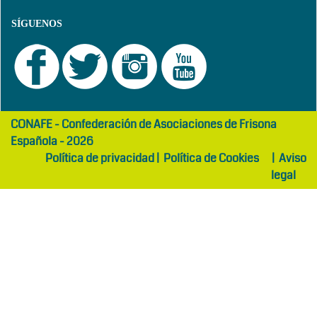
SÍGUENOS
girls
maltepe
CONAFE - Confederación de Asociaciones de Frisona
abaya
otel
Española - 2026
Política de privacidad
|
Política de Cookies
|
Aviso
legal