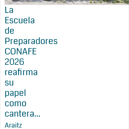
La
Escuela
de
Preparadores
CONAFE
2026
reafirma
su
papel
como
cantera...
Araitz