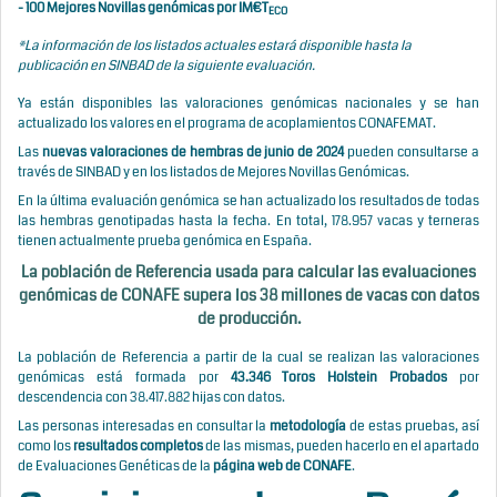
-
100 Mejores Novillas genómicas por IM€T
ECO
*La información de los listados actuales estará disponible hasta la
publicación en SINBAD de la siguiente evaluación.
Ya están disponibles las valoraciones genómicas nacionales y se han
actualizado los valores en el programa de acoplamientos CONAFEMAT.
Las
nuevas valoraciones de hembras
de junio de 2024
pueden consultarse a
través de SINBAD y en los listados de Mejores Novillas Genómicas.
En la última evaluación genómica se han actualizado los resultados de todas
las hembras genotipadas hasta la fecha. En total, 178.957 vacas y terneras
tienen actualmente prueba genómica en España.
La población de Referencia usada para calcular las evaluaciones
genómicas de CONAFE supera los 38 millones de vacas con datos
de producción.
La población de Referencia a partir de la cual se realizan las valoraciones
genómicas está formada por
43.346 Toros Holstein Probados
por
descendencia con 38.417.882 hijas con datos.
Las personas interesadas en consultar la
metodología
de estas pruebas, así
como los
resultados completos
de las mismas, pueden hacerlo en el apartado
de Evaluaciones Genéticas de la
página web de CONAFE
.