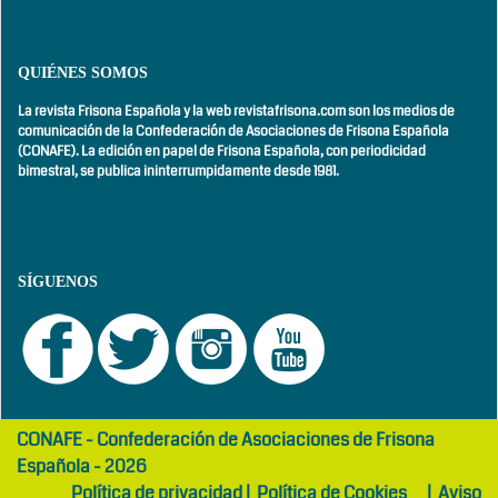
QUIÉNES SOMOS
La revista Frisona Española y la web revistafrisona.com son los medios de
comunicación de la Confederación de Asociaciones de Frisona Española
(CONAFE). La edición en papel de Frisona Española, con
periodicidad
bimestral,
se publica ininterrumpidamente desde 1981.
SÍGUENOS
girls
maltepe
CONAFE - Confederación de Asociaciones de Frisona
abaya
otel
Española - 2026
Política de privacidad
|
Política de Cookies
|
Aviso