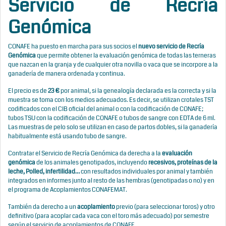
Servicio de Recría
Genómica
CONAFE ha puesto en marcha para sus socios el
nuevo servicio de Recría
Genómica
que permite obtener la evaluación genómica de todas las terneras
que nazcan en la granja y de cualquier otra novilla o vaca que se incorpore a la
ganadería de manera ordenada y continua.
El precio es de
23 €
por animal, si la genealogía declarada es la correcta y si la
muestra se toma con los medios adecuados. Es decir, se utilizan crotales TST
codificados con el CIB oficial del animal o con la codificación de CONAFE;
tubos TSU con la codificación de CONAFE o tubos de sangre con EDTA de 6 ml.
Las muestras de pelo solo se utilizan en caso de partos dobles, si la ganadería
habitualmente está usando tubo de sangre.
Contratar el Servicio de Recría Genómica da derecha a la
evaluación
genómica
de los animales genotipados, incluyendo
recesivos, proteínas de la
leche, Polled, infertilidad…
con resultados individuales por animal y también
integrados en informes junto al resto de las hembras (genotipadas o no) y en
el programa de Acoplamientos CONAFEMAT.
También da derecho a un
acoplamiento
previo (para seleccionar toros) y otro
definitivo (para acoplar cada vaca con el toro más adecuado) por semestre
según el servicio de acoplamientos de CONAFE.