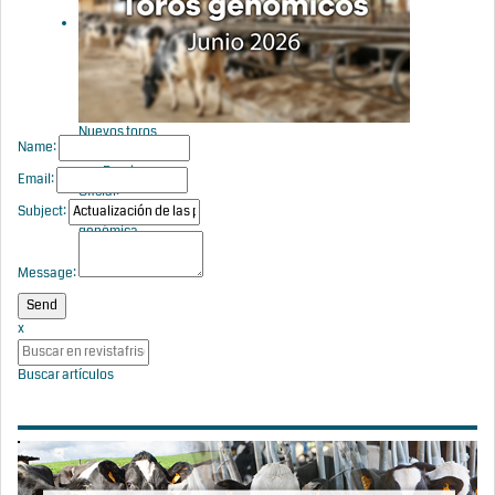
Genómica y
Doble
Valoración
de CONAFE
Nuevos toros
Name:
genómicos
con Prueba
Email:
Oficial:
Subject:
Evaluación
genómica
junio 2026
Message:
x
Buscar artículos