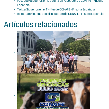
Facebook
Síguenos en la página en Facebook de CONAFE - Frisona
Española
Twitter
Síguenos en el Twitter de CONAFE - Frisona Española
Instagram
Síguenos en el Instagram de CONAFE - Frisona Española
Artículos relacionados
CONAFE
participa en
el WCGALP
2026: más
datos,
mejores
índices y una
genética