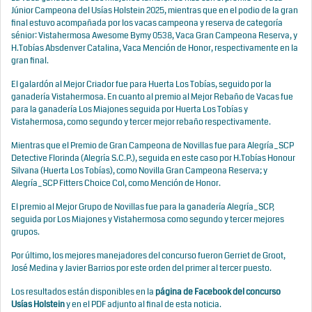
Júnior Campeona del Usías Holstein 2025, mientras que en el podio de la gran
final estuvo acompañada por los vacas campeona y reserva de categoría
sénior: Vistahermosa Awesome Bymy 0538, Vaca Gran Campeona Reserva, y
H.Tobías Absdenver Catalina, Vaca Mención de Honor, respectivamente en la
gran final.
El galardón al Mejor Criador fue para Huerta Los Tobías, seguido por la
ganadería Vistahermosa. En cuanto al premio al Mejor Rebaño de Vacas fue
para la ganadería Los Miajones seguida por Huerta Los Tobías y
Vistahermosa, como segundo y tercer mejor rebaño respectivamente.
Mientras que el Premio de Gran Campeona de Novillas fue para Alegría_SCP
Detective Florinda (Alegría S.C.P.), seguida en este caso por H.Tobías Honour
Silvana (Huerta Los Tobías), como Novilla Gran Campeona Reserva; y
Alegría_SCP Fitters Choice Col, como Mención de Honor.
El premio al Mejor Grupo de Novillas fue para la ganadería Alegría_SCP,
seguida por Los Miajones y Vistahermosa como segundo y tercer mejores
grupos.
Por último, los mejores manejadores del concurso fueron Gerriet de Groot,
José Medina y Javier Barrios por este orden del primer al tercer puesto.
Los resultados están disponibles en la
página de Facebook del concurso
Usías Holstein
y en el PDF adjunto al final de esta noticia.