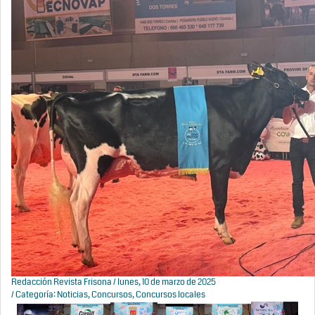
Redacción Revista Frisona
/ lunes, 10 de marzo de 2025
/ Categoría:
Noticias
,
Concursos
,
Concursos locales