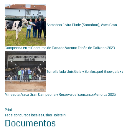
Somoboo Elvira Elude (Somoboo), Vaca Gran
Campeona en el Concurso de Ganado Vacuno Frisón de Galizano 2023
Torrellafuda Unix Gala y Sonfosquet Snowgalaxy
Minesota, Vaca Gran Campeona y Reserva del concurso Menorca 2025
Print
Tags:
concursos locales
Usías Holstein
Documentos