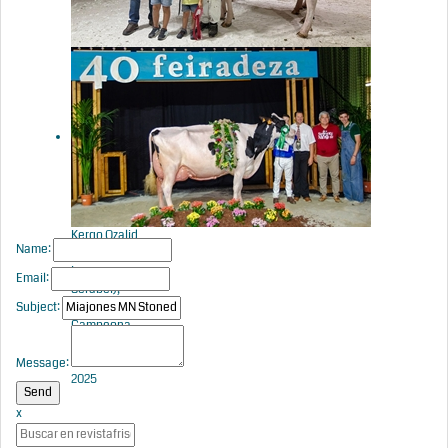
Venturo Delt
Lambda
Margarita
(Ganadería
Venturo),
Vaca Gran
Campeona
de Tineo
2025
Kergo Ozalid
Name:
6818 (A
Lagoa
Email:
Serabel),
Subject:
Vaca Gran
Campeona
Open
Feiradeza
Message:
2025
x