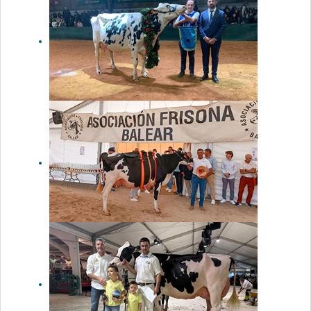
el Concurso
de Ganado
de Tineo
2026 por las
medidas
frente a la
Dermatosis
Nodular
Contagiosa
Binillubet
Doberman
Princesa
(Binillobet),
Vaca Gran
Campeona
de Menorca
2026
41º Concurso
Morfológico
de Ganado
Vacuno de
Raza Frisona
de Mallorca
2026