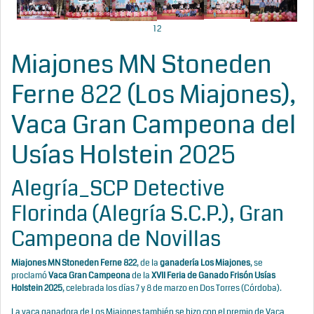
1
2
Miajones MN Stoneden
Ferne 822 (Los Miajones),
Vaca Gran Campeona del
Usías Holstein 2025
Alegría_SCP Detective
Florinda (Alegría S.C.P.), Gran
Campeona de Novillas
Miajones MN Stoneden Ferne 822
, de la
ganadería Los Miajones
, se
proclamó
Vaca Gran Campeona
de la
XVII Feria de Ganado Frisón Usías
Holstein 2025
, celebrada los días 7 y 8 de marzo en Dos Torres (Córdoba).
La vaca ganadora de Los Miajones también se hizo con el premio de Vaca