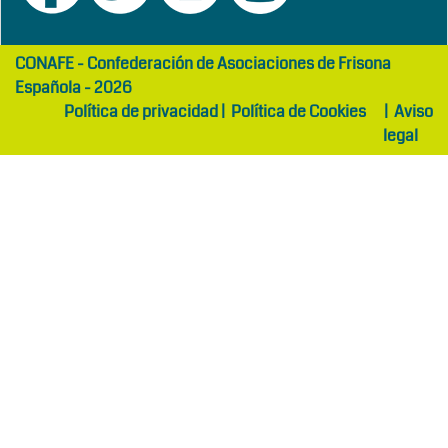
girls
maltepe
CONAFE - Confederación de Asociaciones de Frisona
abaya
otel
Española - 2026
Política de privacidad
|
Política de Cookies
|
Aviso
legal