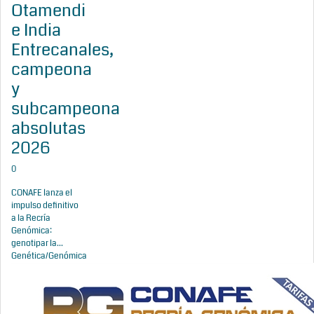
Otamendi
e India
Entrecanales,
campeona
y
subcampeona
absolutas
2026
0
CONAFE lanza el
impulso definitivo
a la Recría
Genómica:
genotipar la...
Genética/Genómica