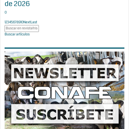
de 2026
0
1
2
3
4
5
6
7
8
9
10
Next
Last
Buscar artículos