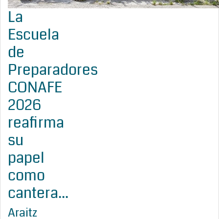
La
Escuela
de
Preparadores
CONAFE
2026
reafirma
su
papel
como
cantera...
Araitz