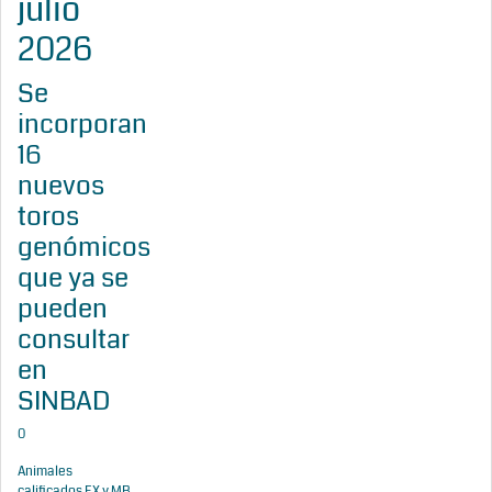
julio
2026
Se
incorporan
16
nuevos
toros
genómicos
que ya se
pueden
consultar
en
SINBAD
0
Animales
calificados EX y MB