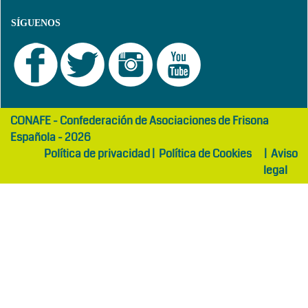
SÍGUENOS
girls
maltepe
CONAFE - Confederación de Asociaciones de Frisona
abaya
otel
Española - 2026
Política de privacidad
|
Política de Cookies
|
Aviso
legal