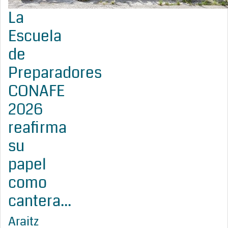
La
Escuela
de
Preparadores
CONAFE
2026
reafirma
su
papel
como
cantera...
Araitz