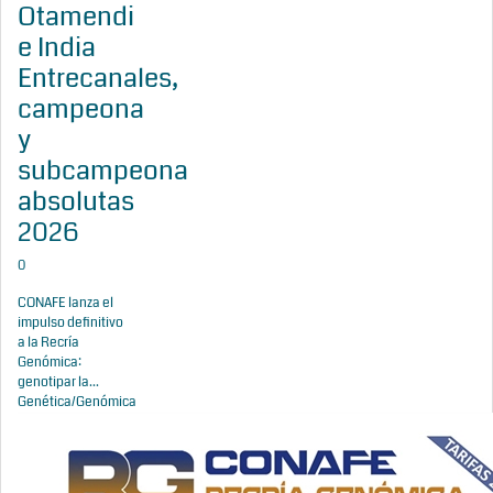
Otamendi
e India
Entrecanales,
campeona
y
subcampeona
absolutas
2026
0
CONAFE lanza el
impulso definitivo
a la Recría
Genómica:
genotipar la...
Genética/Genómica