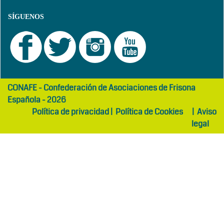
SÍGUENOS
girls
maltepe
CONAFE - Confederación de Asociaciones de Frisona
abaya
otel
Española - 2026
Política de privacidad
|
Política de Cookies
|
Aviso
legal