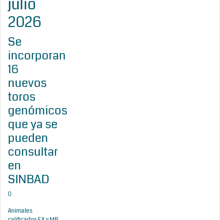
julio
2026
Se
incorporan
16
nuevos
toros
genómicos
que ya se
pueden
consultar
en
SINBAD
0
Animales
calificados EX y MB