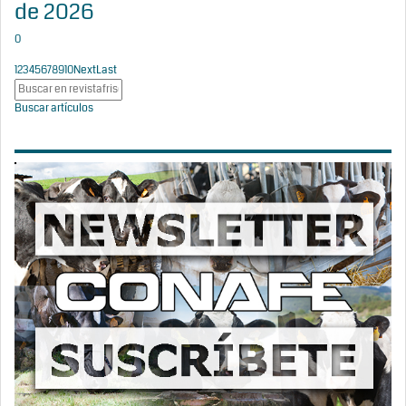
de 2026
0
1
2
3
4
5
6
7
8
9
10
Next
Last
Buscar artículos