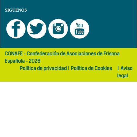
SÍGUENOS
girls
maltepe
CONAFE - Confederación de Asociaciones de Frisona
abaya
otel
Española - 2026
Política de privacidad
|
Política de Cookies
|
Aviso
legal