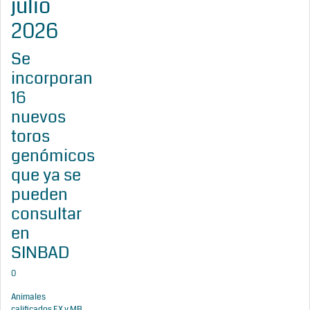
julio
2026
Se
incorporan
16
nuevos
toros
genómicos
que ya se
pueden
consultar
en
SINBAD
0
Animales
calificados EX y MB