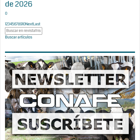
de 2026
0
1
2
3
4
5
6
7
8
9
10
Next
Last
Buscar artículos