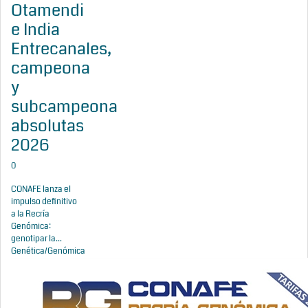
Otamendi
e India
Entrecanales,
campeona
y
subcampeona
absolutas
2026
0
CONAFE lanza el
impulso definitivo
a la Recría
Genómica:
genotipar la...
Genética/Genómica