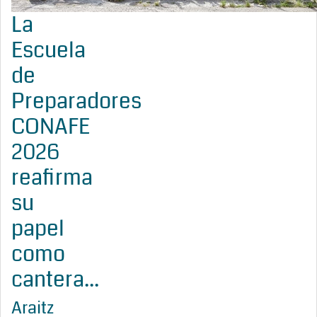
La
Escuela
de
Preparadores
CONAFE
2026
reafirma
su
papel
como
cantera...
Araitz