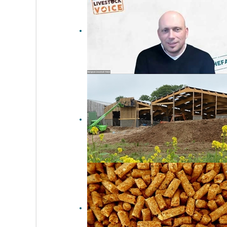
Ministerio de Agricultura:
cuando la ideología corre el
riesgo de sustituir a la
ciencia
Innovación digital en la
ganadería: tecnologías,
datos y conectividad para un
futuro sostenible (entrevista
con Nikolaj Ingemann...
Agricultura europea: cuando
el problema ya no es
encontrar financiación, sino
obtener permisos