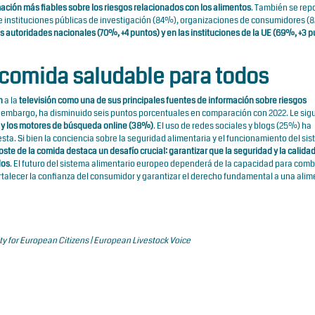
ación más fiables sobre los riesgos relacionados con los alimentos
. También se rep
s e instituciones públicas de investigación (84%), organizaciones de consumidores (
s autoridades nacionales (70%, +4 puntos) y en las instituciones de la UE (69%, +3 p
comida saludable para todos
n
a la
televisión como una de sus principales fuentes de información sobre riesgos
n embargo, ha disminuido seis puntos porcentuales en comparación con 2022. Le si
) y los motores de búsqueda online (38%)
. El uso de redes sociales y blogs (25%) ha
a. Si bien la conciencia sobre la seguridad alimentaria y el funcionamiento del si
oste de la comida destaca un desafío crucial: garantizar que la seguridad y la calida
dos
. El futuro del sistema alimentario europeo dependerá de la capacidad para comb
fortalecer la confianza del consumidor y garantizar el derecho fundamental a una ali
ty for European Citizens | European Livestock Voice