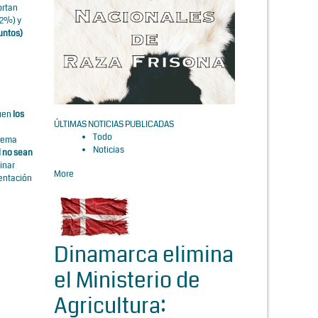
ortan
82%) y
untos)
guen
los
ÚLTIMAS NOTICIAS PUBLICADAS
Todo
stema
Noticias
d no sean
inar
More
mentación
Dinamarca elimina
el Ministerio de
Agricultura: