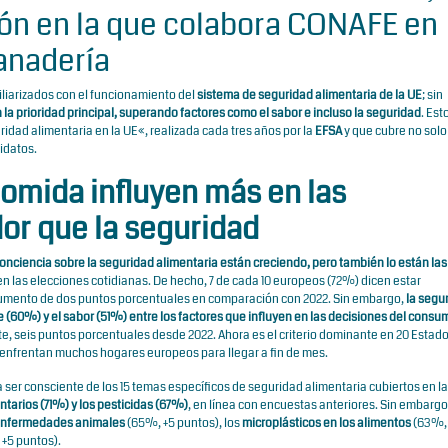
n en la que colabora CONAFE en
ganadería
liarizados con el funcionamiento del
sistema de seguridad alimentaria de la UE
; sin
 la prioridad principal, superando factores como el sabor e incluso la seguridad
. Est
idad alimentaria en la UE
«, realizada cada tres años por la
EFSA
y que cubre no solo 
idatos.
 comida influyen más en las
or que la seguridad
 conciencia sobre la seguridad alimentaria están creciendo, pero también lo están las
n las elecciones cotidianas. De hecho, 7 de cada 10 europeos (72%) dicen estar
aumento de dos puntos porcentuales
en comparación con 2022
. Sin embargo,
la segu
e (60%) y el sabor (51%) entre los factores que influyen en las decisiones del consu
 seis puntos porcentuales desde 2022. Ahora es el criterio dominante en 20 Estad
e enfrentan muchos hogares europeos para llegar a fin de mes.
er consciente de los 15 temas específicos de seguridad alimentaria cubiertos en la
ntarios (71%) y los pesticidas (67%)
, en línea con encuestas anteriores. Sin embargo,
nfermedades animales
(65%, +5 puntos), los
microplásticos en los alimentos
(63%,
+5 puntos).