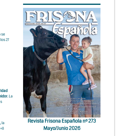
o se
los 27
ridad
midor
. La
os
Revista Frisona Española nº 273
 la
Mayo/Junio 2026
 +8