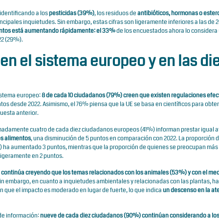
identificando a los
pesticidas (39%)
, los residuos de
antibióticos, hormonas o ester
cipales inquietudes. Sin embargo, estas cifras son ligeramente inferiores a las de 2
mentos está aumentando rápidamente: el 33%
de los encuestados ahora lo considera
22 (29%).
en el sistema europeo y en las di
sistema europeo:
8 de cada 10 ciudadanos (79%) creen que existen regulaciones efec
tos desde 2022. Asimismo, el 76% piensa que la UE se basa en científicos para obte
uesta anterior.
madamente cuatro de cada diez ciudadanos europeos (41%) informan prestar igual 
os alimentos
, una disminución de 5 puntos en comparación con 2022. La proporción 
 ha aumentado 3 puntos, mientras que la proporción de quienes se preocupan más 
ligeramente en 2 puntos.
s continúa creyendo que los temas relacionados con los animales (53%) y con el me
Sin embargo, en cuanto a inquietudes ambientales y relacionadas con las plantas, h
 que el impacto es moderado en lugar de fuerte, lo que indica
un descenso en la at
 de información:
nueve de cada diez ciudadanos (90%) continúan considerando a lo