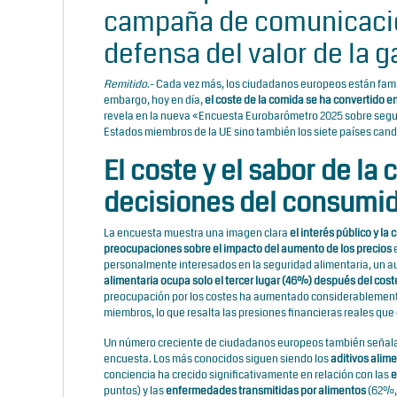
campaña de comunicació
defensa del valor de la 
Remitido
.- Cada vez más, los ciudadanos europeos están fami
embargo, hoy en día,
el coste de la comida se ha convertido en
revela en la nueva «
Encuesta Eurobarómetro 2025 sobre segur
Estados miembros de la UE sino también los siete países cand
El coste y el sabor de la
decisiones del consumid
La encuesta muestra una imagen clara
el interés público y la
preocupaciones sobre el impacto del aumento de los precios
e
personalmente interesados en la seguridad alimentaria, un 
alimentaria ocupa solo el tercer lugar (46%) después del cost
preocupación por los costes ha aumentado considerablemente,
miembros, lo que resalta las presiones financieras reales qu
Un número creciente de ciudadanos europeos también señala s
encuesta. Los más conocidos siguen siendo los
aditivos alime
conciencia ha crecido significativamente en relación con las
e
puntos) y las
enfermedades transmitidas por alimentos
(62%, 