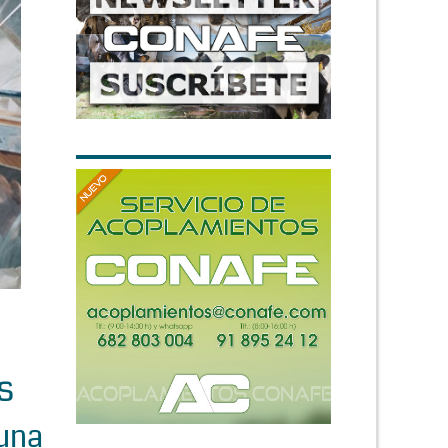
s
 una