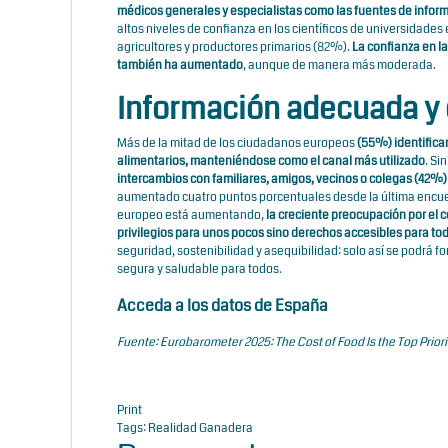
médicos generales y especialistas como las fuentes de inform
altos niveles de confianza en los científicos de universidade
agricultores y productores primarios (82%).
La confianza en la
también ha aumentado
, aunque de manera más moderada.
Información adecuada y 
Más de la mitad de los ciudadanos europeos
(55%) identifica
alimentarios, manteniéndose como el canal más utilizado
. Si
intercambios con familiares, amigos, vecinos o colegas (42%
aumentado cuatro puntos porcentuales desde la última encuest
europeo está aumentando,
la creciente preocupación por el c
privilegios para unos pocos sino derechos accesibles para to
seguridad, sostenibilidad y asequibilidad: solo así se podrá 
segura y saludable para todos.
Acceda a los datos de España
Fuente:
Eurobarometer 2025: The Cost of Food Is the Top Priori
Print
Tags:
Realidad Ganadera