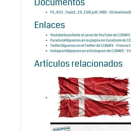
Documentos
FS_1033_TopicE_ES_ESS
(
.pdf,
1 MB
) - 59 download(
Enlaces
Youtube
Suscríbete al canal de YouTube de CONAFE 
Facebook
Síguenos en la página en Facebook de CO
Twitter
Síguenos en el Twitter de CONAFE - Frisona 
Instagram
Síguenos en el Instagram de CONAFE - Fr
Artículos relacionados
Dinamarca elimina el