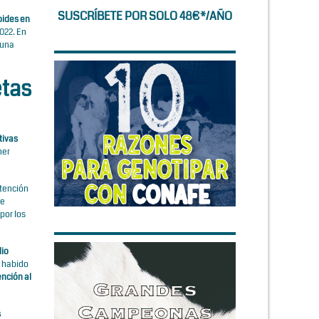
SUSCRÍBETE POR SOLO 48€*/AÑO
oides en
022. En
 una
etas
tivas
ner
atención
de
por los
dio
a habido
ención al
s