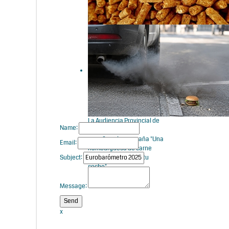
¿Cómo se pueden utilizar los
piensos circulares y los
aditivos para piensos con el
fin de reducir las emisiones
en la ganadería de...
La Audiencia Provincial de
Name:
Barcelona declara
engañosa la campaña "Una
Email:
hamburguesa de carne
Subject:
contamina más que tu
coche"
Message:
x