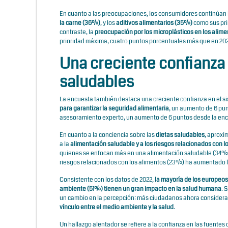
En cuanto a las preocupaciones, los consumidores continúan 
la carne
(36%)
, y los
aditivos alimentarios (35%)
como sus prin
contraste, la
preocupación por los microplásticos en los ali
prioridad máxima, cuatro puntos porcentuales más que en 20
Una creciente confianza 
saludables
La encuesta también destaca una creciente confianza en el 
para garantizar la seguridad alimentaria
, un aumento de 6 pun
asesoramiento experto, un aumento de 6 puntos desde la enc
En cuanto a la conciencia sobre las
dietas saludables
, aproxi
a la
alimentación saludable y a los riesgos relacionados con l
quienes se enfocan más en una alimentación saludable (34%)
riesgos relacionados con los alimentos (23%) ha aumentado 
Consistente con los datos de 2022,
la mayoría de los europeo
ambiente (51%) tienen un gran impacto en la salud humana
. 
un cambio en la percepción: más ciudadanos ahora consideran
vínculo entre el medio ambiente y la salud
.
Un hallazgo alentador se refiere a la confianza en las fuentes