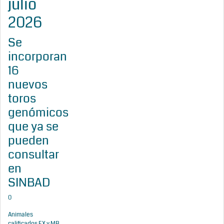
julio
2026
Se
incorporan
16
nuevos
toros
genómicos
que ya se
pueden
consultar
en
SINBAD
0
Animales
calificados EX y MB