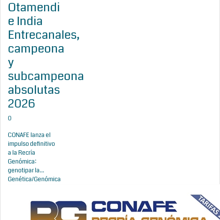
Otamendi
e India
Entrecanales,
campeona
y
subcampeona
absolutas
2026
0
CONAFE lanza el
impulso definitivo
a la Recría
Genómica:
genotipar la...
Genética/Genómica