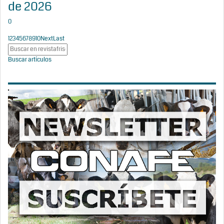
de 2026
0
1
2
3
4
5
6
7
8
9
10
Next
Last
Buscar artículos