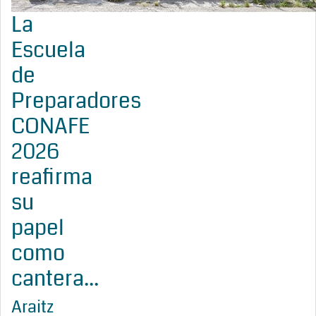
La
Escuela
de
Preparadores
CONAFE
2026
reafirma
su
papel
como
cantera...
Araitz