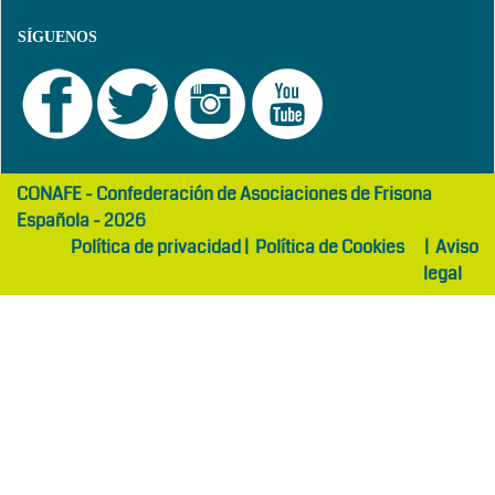
SÍGUENOS
girls
maltepe
CONAFE - Confederación de Asociaciones de Frisona
abaya
otel
Española - 2026
Política de privacidad
|
Política de Cookies
|
Aviso
legal