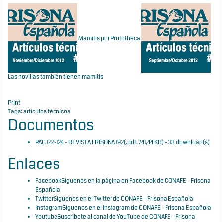
Mamitis por Prototheca
Las novillas también tienen mamitis
Print
Tags:
artículos técnicos
Documentos
PAG 122-124 - REVISTA FRISONA 192
(
.pdf,
741,44 KB
) - 33 download(s)
Enlaces
Facebook
Síguenos en la página en Facebook de CONAFE - Frisona
Española
Twitter
Síguenos en el Twitter de CONAFE - Frisona Española
Instagram
Síguenos en el Instagram de CONAFE - Frisona Española
Youtube
Suscríbete al canal de YouTube de CONAFE - Frisona