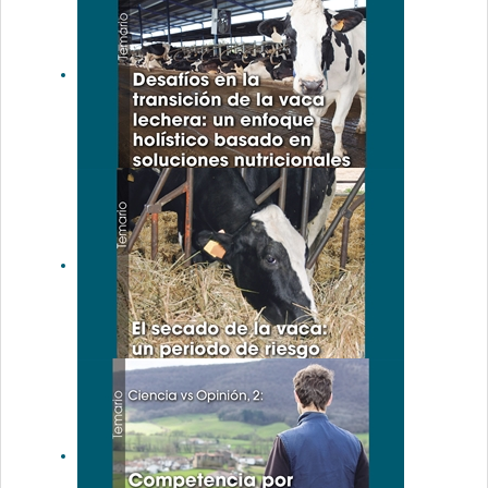
cetosis
subclínica en
la
producción
del ganado
lechero
español
Desafíos en
la transición
de la vaca
lechera: un
enfoque
holístico
basado en
soluciones
nutricionales
El secado de
la vaca: un
periodo de
riesgo