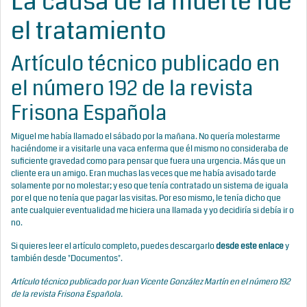
La causa de la muerte fue
el tratamiento
Artículo técnico publicado en
el número 192 de la revista
Frisona Española
Miguel me había llamado el sábado por la mañana. No quería molestarme
haciéndome ir a visitarle una vaca enferma que él mismo no consideraba de
suficiente gravedad como para pensar que fuera una urgencia. Más que un
cliente era un amigo. Eran muchas las veces que me había avisado tarde
solamente por no molestar; y eso que tenía contratado un sistema de iguala
por el que no tenía que pagar las visitas. Por eso mismo, le tenía dicho que
ante cualquier eventualidad me hiciera una llamada y yo decidiría si debía ir o
no.
Si quieres leer el artículo completo, puedes descargarlo
desde este enlace
y
también desde "Documentos".
Artículo técnico publicado por Juan Vicente González Martín en el número 192
de la revista Frisona Española.