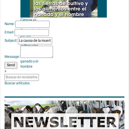
Ciencia vs
Name:
Opinión 2:
Competencia
Email:
por las
Subject:
tierras de
cultivo y los
alimentos
entre el
Message:
ganado y el
hombre
x
Buscar artículos