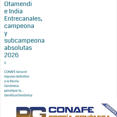
Otamendi
e India
Entrecanales,
campeona
y
subcampeona
absolutas
2026
0
CONAFE lanza el
impulso definitivo
a la Recría
Genómica:
genotipar la...
Genética/Genómica