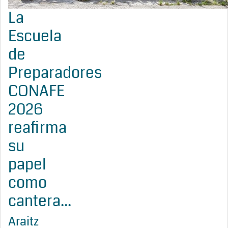
La
Escuela
de
Preparadores
CONAFE
2026
reafirma
su
papel
como
cantera...
Araitz