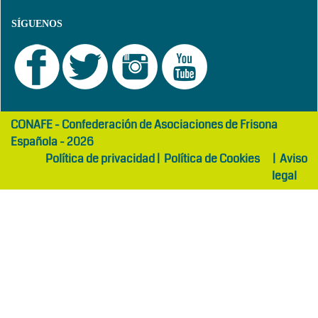
SÍGUENOS
girls
maltepe
CONAFE - Confederación de Asociaciones de Frisona
abaya
otel
Española - 2026
Política de privacidad
|
Política de Cookies
|
Aviso
legal