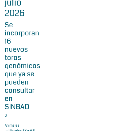
julio
2026
Se
incorporan
16
nuevos
toros
genómicos
que ya se
pueden
consultar
en
SINBAD
0
Animales
calificados EX y MB