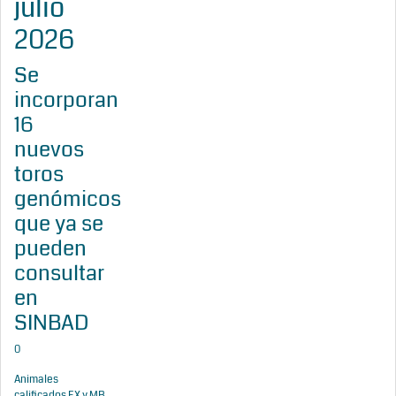
julio
2026
Se
incorporan
16
nuevos
toros
genómicos
que ya se
pueden
consultar
en
SINBAD
0
Animales
calificados EX y MB