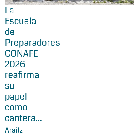
La
Escuela
de
Preparadores
CONAFE
2026
reafirma
su
papel
como
cantera...
Araitz