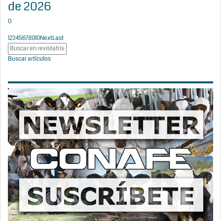
de 2026
0
1
2
3
4
5
6
7
8
9
10
Next
Last
Buscar artículos