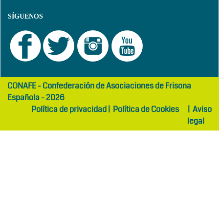
SÍGUENOS
girls
maltepe
CONAFE - Confederación de Asociaciones de Frisona
abaya
otel
Española - 2026
Política de privacidad
|
Política de Cookies
|
Aviso
legal