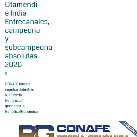
Otamendi
e India
Entrecanales,
campeona
y
subcampeona
absolutas
2026
0
CONAFE lanza el
impulso definitivo
a la Recría
Genómica:
genotipar la...
Genética/Genómica