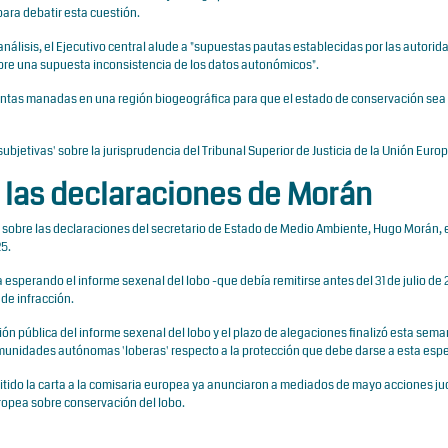
ara debatir esta cuestión.
nálisis, el Ejecutivo central alude a "supuestas pautas establecidas por las autorid
bre una supuesta inconsistencia de los datos autonómicos".
nientas manadas en una región biogeográfica para que el estado de conservación sea
bjetivas' sobre la jurisprudencia del Tribunal Superior de Justicia de la Unión Euro
 las declaraciones de Morán
a sobre las declaraciones del secretario de Estado de Medio Ambiente, Hugo Morán, 
25.
 esperando el informe sexenal del lobo -que debía remitirse antes del 31 de julio de 
 de infracción.
ión pública del informe sexenal del lobo y el plazo de alegaciones finalizó esta sem
omunidades autónomas 'loberas' respecto a la protección que debe darse a esta espe
do la carta a la comisaria europea ya anunciaron a mediados de mayo acciones jud
uropea sobre conservación del lobo.