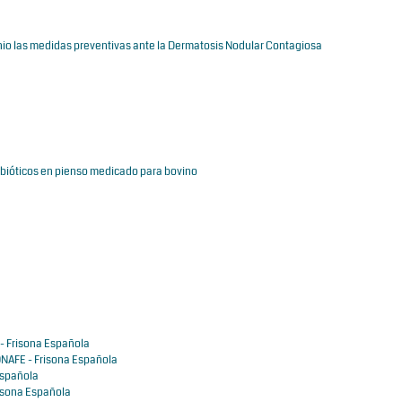
unio las medidas preventivas ante la Dermatosis Nodular Contagiosa
ibióticos en pienso medicado para bovino
- Frisona Española
NAFE - Frisona Española
Española
isona Española