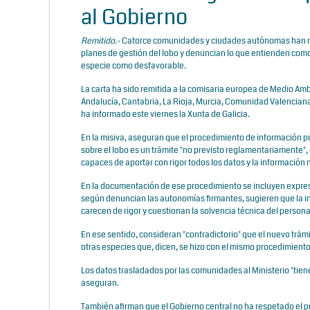
al Gobierno
Remitido
.- Catorce comunidades y ciudades autónomas han rem
planes de gestión del lobo y denuncian lo que entienden como "
especie como desfavorable.
La carta ha sido remitida a la comisaria europea de Medio Ambi
Andalucía, Cantabria, La Rioja, Murcia, Comunidad Valenciana,
ha informado este viernes la Xunta de Galicia.
En la misiva, aseguran que el procedimiento de información púb
sobre el lobo es un trámite "no previsto reglamentariamente"
capaces de aportar con rigor todos los datos y la informació
En la documentación de ese procedimiento se incluyen expresio
según denuncian las autonomías firmantes, sugieren que la i
carecen de rigor y cuestionan la solvencia técnica del person
En ese sentido, consideran "contradictorio" que el nuevo trámi
otras especies que, dicen, se hizo con el mismo procedimiento, 
Los datos trasladados por las comunidades al Ministerio "tienen 
aseguran.
También afirman que el Gobierno central no ha respetado el p