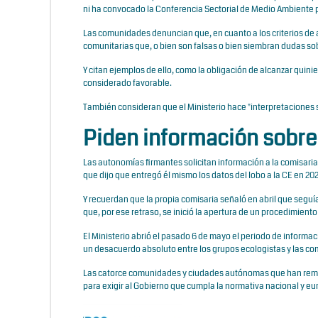
ni ha convocado la Conferencia Sectorial de Medio Ambiente p
Las comunidades denuncian que, en cuanto a los criterios de a
comunitarias que, o bien son falsas o bien siembran dudas so
Y citan ejemplos de ello, como la obligación de alcanzar qui
considerado favorable.
También consideran que el Ministerio hace "interpretaciones su
Piden información sobre
Las autonomías firmantes solicitan información a la comisari
que dijo que entregó él mismo los datos del lobo a la CE en 20
Y recuerdan que la propia comisaria señaló en abril que seguía
que, por ese retraso, se inició la apertura de un procedimiento
El Ministerio abrió el pasado 6 de mayo el periodo de informac
un desacuerdo absoluto entre los grupos ecologistas y las c
Las catorce comunidades y ciudades autónomas que han remiti
para exigir al Gobierno que cumpla la normativa nacional y e