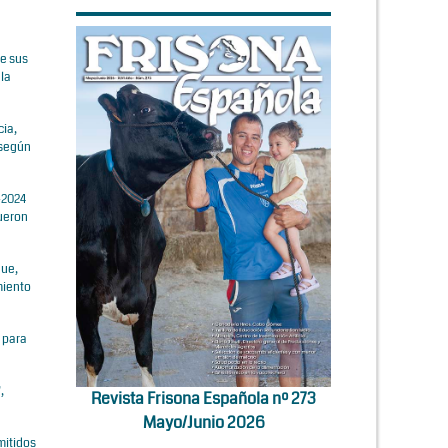
de sus
 la
cia,
 según
-2024
fueron
que,
miento
o para
,
Revista Frisona Española nº 273
Mayo/Junio 2026
mitidos