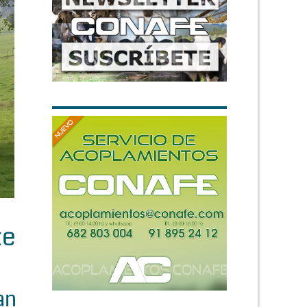
te
an