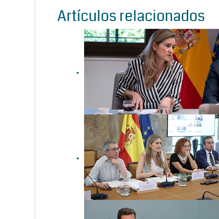
Artículos relacionados
Sara Aagesen pide que
prime el “rigor técnico y
científico” en la protección
del lobo ibérico
La mayoría de comunidades
avalan el informe sexenal