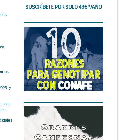
SUSCRÍBETE POR SOLO 48€*/AÑO
ades
pea.
en las
2025- y
ana con
cie.
iciales