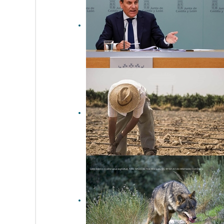
sobre el lobo ibérico con el
rechazo del Miteco y de
Cataluña
14 comunidades autónomas
anuncian acciones
judiciales para exigir que se
cumpla la normativa sobre el
lobo
Unión de Uniones pide
medidas ante la pérdida de
11.000 explotaciones
agrarias en 4 años