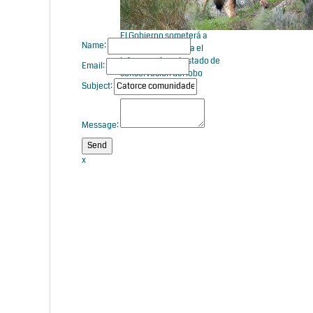
El Gobierno someterá a
Name:
información pública el
informe sobre el estado de
Email:
conservación del lobo
Subject:
Message:
x