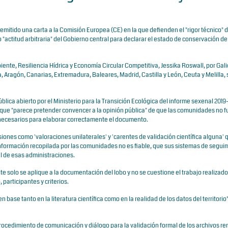
itido una carta a la Comisión Europea (CE) en la que defienden el "rigor técnico" 
actitud arbitraria" del Gobierno central para declarar el estado de conservación de
ente, Resiliencia Hídrica y Economía Circular Competitiva, Jessika Roswall, por Gali
 Aragón, Canarias, Extremadura, Baleares, Madrid, Castilla y León, Ceuta y Melilla,
lica abierto por el Ministerio para la Transición Ecológica del informe sexenal 2019
, que "parece pretender convencer a la opinión pública" de que las comunidades no 
n necesarios para elaborar correctamente el documento.
nes como 'valoraciones unilaterales' y 'carentes de validación científica alguna' 
nformación recopilada por las comunidades no es fiable, que sus sistemas de segui
al de esas administraciones.
te solo se aplique a la documentación del lobo y no se cuestione el trabajo realizad
participantes y criterios.
base tanto en la literatura científica como en la realidad de los datos del territorio"
rocedimiento de comunicación y diálogo para la validación formal de los archivos re