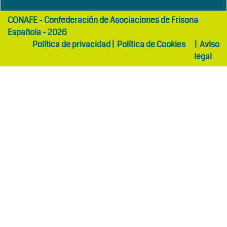
girls
maltepe
CONAFE - Confederación de Asociaciones de Frisona
abaya
otel
Española - 2026
Política de privacidad
|
Política de Cookies
|
Aviso
legal