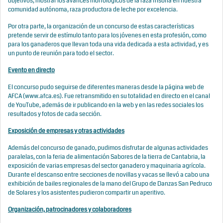
objetivos, mostrar los avances morfológicos de la raza frisona en nuestra
comunidad autónoma, raza productora de leche por excelencia.
Por otra parte, la organización de un concurso de estas características
pretende servir de estímulo tanto para los jóvenes en esta profesión, como
para los ganaderos que llevan toda una vida dedicada a esta actividad, y es
un punto de reunión para todo el sector.
Evento en directo
El concurso pudo seguirse de diferentes maneras desde la página web de
AFCA (
www.afca.es
). Fue retransmitido en su totalidad en directo en el canal
de YouTube, además de ir publicando en la web y en las redes sociales los
resultados y fotos de cada sección.
Exposición de empresas y otras actividades
Además del concurso de ganado, pudimos disfrutar de algunas actividades
paralelas, con la feria de alimentación Sabores de la tierra de Cantabria, la
exposición de varias empresas del sector ganadero y maquinaria agrícola.
Durante el descanso entre secciones de novillas y vacas se llevó a cabo una
exhibición de bailes regionales de la mano del Grupo de Danzas San Pedruco
de Solares y los asistentes pudieron compartir un aperitivo.
Organización, patrocinadores y colaboradores