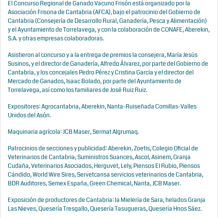
El Concurso Regional de Ganado Vacuno Frisón está organizado por la
Asociación Frisona de Cantabria (AFCA), bajo el patrocinio del Gobierno de
Cantabria (Consejería de Desarrollo Rural, Ganadería, Pesca y Alimentación)
y el Ayuntamiento de Torrelavega, y con la colaboración de CONAFE, Aberekin,
S.A. y otras empresas colaboradoras.
Asistieron al concurso y a la entrega de premios la consejera, María Jesús
Susinos, y el director de Ganadería, Alfredo Álvarez, por parte del Gobierno de
Cantabria, y los concejales Pedro Pérez y Cristina García y el director del
Mercado de Ganados, Isaac Bolado, por parte del Ayuntamiento de
Torrelavega, así como los familiares de José Ruiz Ruiz.
Expositores: Agrocantabria, Aberekin, Nanta-Ruiseñada Comillas-Valles
Unidos del Asón.
Maquinaria agrícola: JCB Maser, Sermat Algrumaq.
Patrocinios de secciones y publicidad: Aberekin, Zoetis, Colegio Oficial de
Veterinarios de Cantabria, Suministros Suances, Ascol, Asinem, Granja
Cudaña, Veterinarios Asociados, Herguvet, Lely, Piensos El Rubio, Piensos
Cándido, World Wire Sires, Servetcansa servicios veterinarios de Cantabria,
BDR Auditores, Semex España, Green Chemical, Nanta, JCB Maser.
Exposición de productores de Cantabria: la Mielería de Sara, helados Granja
Las Nieves, Quesería Tresgallo, Quesería Tasugueras, Quesería Hnos Sáez.