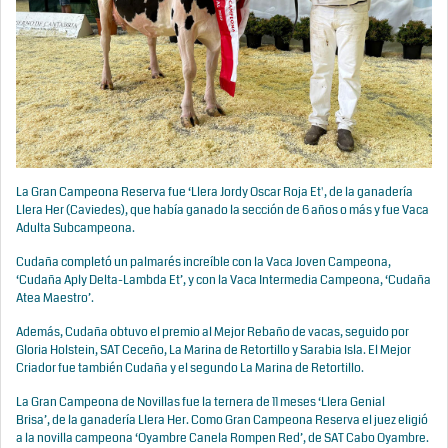
La Gran Campeona Reserva fue ‘Llera Jordy Oscar Roja Et', de la ganadería
Llera Her (Caviedes), que había ganado la sección de 6 años o más y fue Vaca
Adulta Subcampeona.
Cudaña completó un palmarés increíble con la Vaca Joven Campeona,
‘Cudaña Aply Delta-Lambda Et’, y con la Vaca Intermedia Campeona, ‘Cudaña
Atea Maestro’.
Además, Cudaña obtuvo el premio al Mejor Rebaño de vacas, seguido por
Gloria Holstein, SAT Ceceño, La Marina de Retortillo y Sarabia Isla. El Mejor
Criador fue también Cudaña y el segundo La Marina de Retortillo.
La Gran Campeona de Novillas fue la ternera de 11 meses ‘Llera Genial
Brisa’, de la ganadería Llera Her. Como Gran Campeona Reserva el juez eligió
a la novilla campeona ‘Oyambre Canela Rompen Red’, de SAT Cabo Oyambre.