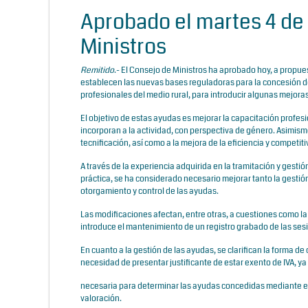
Aprobado el martes 4 de 
Ministros
Remitido
.- El Consejo de Ministros ha aprobado hoy, a propues
establecen las nuevas bases reguladoras para la concesión d
profesionales del medio rural, para introducir algunas mejoras
El objetivo de estas ayudas es mejorar la capacitación profesi
incorporan a la actividad, con perspectiva de género. Asimismo
tecnificación, así como a la mejora de la eficiencia y competit
A través de la experiencia adquirida en la tramitación y gest
práctica, se ha considerado necesario mejorar tanto la gestió
otorgamiento y control de las ayudas.
Las modificaciones afectan, entre otras, a cuestiones como la
introduce el mantenimiento de un registro grabado de las sesi
En cuanto a la gestión de las ayudas, se clarifican la forma d
necesidad de presentar justificante de estar exento de IVA, y
necesaria para determinar las ayudas concedidas mediante el s
valoración.