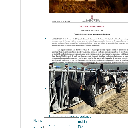
Asturias destina ayudas a
garantizar la recogida de
leche en zonas de montaña
La Comunidad Valenciana
destina 54.000 euros a
mejorar la calidad y el
rendimiento lechero
Canarias convoca ayudas a
Name:
la producción e industria
láctea por valor de 13,4