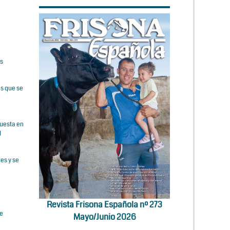
os
es que se
puesta en
l
es y se
a
Revista Frisona Española nº 273
de
Mayo/Junio 2026