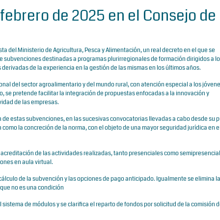
febrero de 2025 en el Consejo de
ta del Ministerio de Agricultura, Pesca y Alimentación, un real decreto en el que se
e subvenciones destinadas a programas plurirregionales de formación dirigidos a l
 derivadas de la experiencia en la gestión de las mismas en los últimos años.
onal del sector agroalimentario y del mundo rural, con atención especial a los jóven
, se pretende facilitar la integración de propuestas enfocadas a la innovación y
ividad de las empresas.
ión de estas subvenciones, en las sucesivas convocatorias llevadas a cabo desde su 
n como la concreción de la norma, con el objeto de una mayor seguridad jurídica en e
 acreditación de las actividades realizadas, tanto presenciales como semipresencial
ones en aula virtual.
e cálculo de la subvención y las opciones de pago anticipado. Igualmente se elimina l
a que no es una condición
istema de módulos y se clarifica el reparto de fondos por solicitud de la comisión 