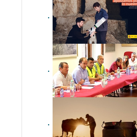
Más de 563.000 agricultores
y ganaderos presentan la
solicitud única de la PAC
para la campaña 2026
Castilla y León anuncia
ayudas a la ganadería y
envía alimento y agua para
los animales de las granjas
afectadas por el incendio
de...