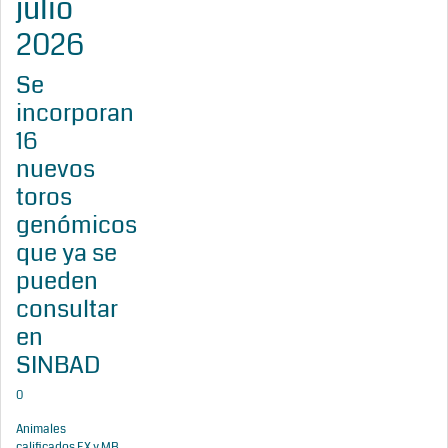
julio
2026
Se
incorporan
16
nuevos
toros
genómicos
que ya se
pueden
consultar
en
SINBAD
0
Animales
calificados EX y MB