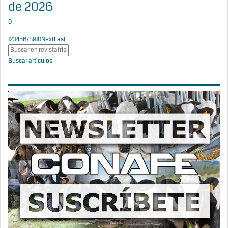
de 2026
0
1
2
3
4
5
6
7
8
9
10
Next
Last
Buscar artículos