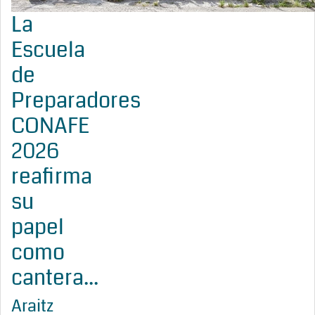
La
Escuela
de
Preparadores
CONAFE
2026
reafirma
su
papel
como
cantera...
Araitz