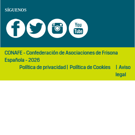
SÍGUENOS
girls
maltepe
CONAFE - Confederación de Asociaciones de Frisona
abaya
otel
Española - 2026
Política de privacidad
|
Política de Cookies
|
Aviso
legal