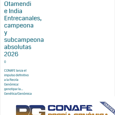
Otamendi
e India
Entrecanales,
campeona
y
subcampeona
absolutas
2026
0
CONAFE lanza el
impulso definitivo
a la Recría
Genómica:
genotipar la...
Genética/Genómica