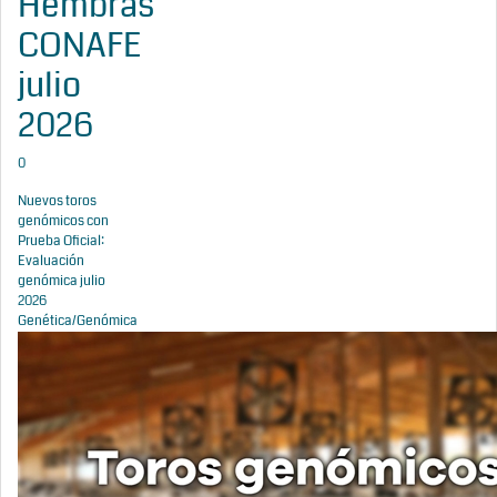
Hembras
CONAFE
julio
2026
0
Nuevos toros
genómicos con
Prueba Oficial:
Evaluación
genómica julio
2026
Genética/Genómica