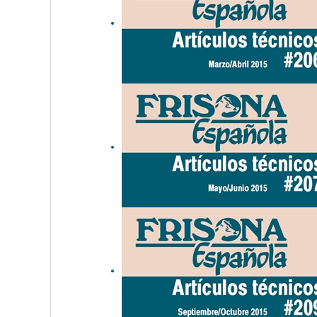
Familias de vacas
españolas: Cooperati Bolton
4933
Familias de vacas
españolas: Curuxa