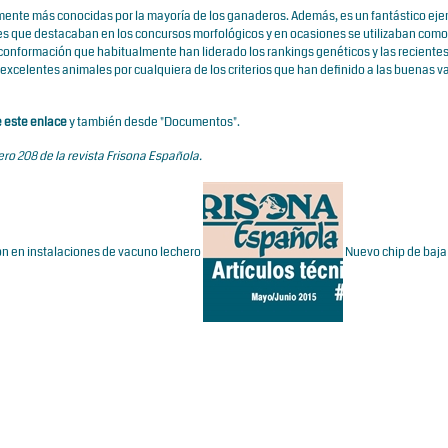
mente más conocidas por la mayoría de los ganaderos. Además, es un fantástico ej
onales que destacaban en los concursos morfológicos y en ocasiones se utilizaban co
conformación que habitualmente han liderado los rankings genéticos y las reciente
xcelentes animales por cualquiera de los criterios que han definido a las buenas v
 este enlace
y también desde "Documentos".
ro 208 de la revista Frisona Española.
ión en instalaciones de vacuno lechero
Nuevo chip de baja