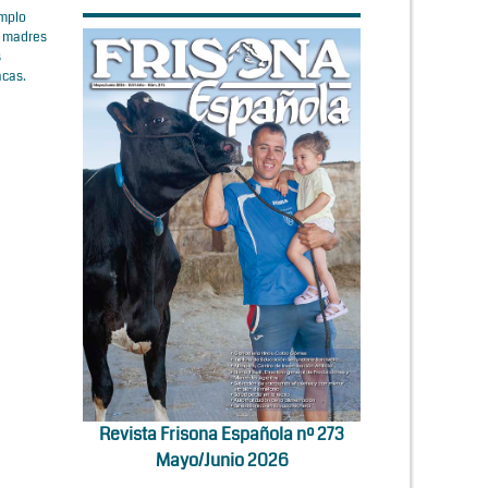
emplo
mo madres
s
acas.
Revista Frisona Española nº 273
Mayo/Junio 2026