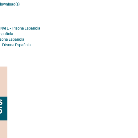
 download(s)
NAFE - Frisona Española
Española
isona Española
- Frisona Española