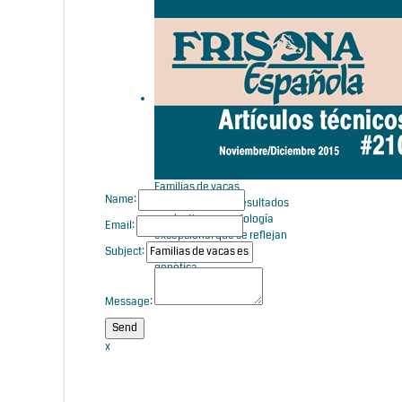
Familias de vacas
españolas: Biffy, la familia
de las mejores terneras
genómicas
Familias de vacas
Name:
españolas: Gala, resultados
productivos y morfología
Email:
excepcional que se reflejan
Subject:
en las evaluaciones
genética
Message:
x