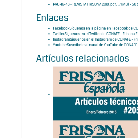
PAG 46-48 - REVISTA FRISONA 208
(
.pdf,
1,71 MB
) - 50
Enlaces
Facebook
Síguenos en la página en Facebook de CO
Twitter
Síguenos en el Twitter de CONAFE - Frisona 
Instagram
Síguenos en el Instagram de CONAFE - Fr
Youtube
Suscríbete al canal de YouTube de CONAFE 
Artículos relacionados
Familias de vacas
españolas: Sijke